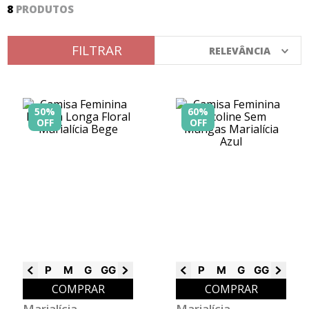
8
PRODUTOS
8
º
calça
9
º
vestidos
FILTRAR
RELEVÂNCIA
10
º
colorittá
50%
60%
OFF
OFF
P
M
G
GG
G1
G2
G3
P
M
G
GG
G1
G3
COMPRAR
COMPRAR
Marialícia
Marialícia