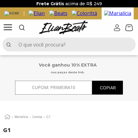
Frete Grátis
acima de R$ 249
O que você procura?
TERMOS MAIS BUSCADOS
Você ganhou 10% EXTRA
1
º
elian beats
nas peças deste link.
2
º
conjunto menina
CUPOM:
PRIMEIRA10
COPIAR
3
º
conjunto
4
º
conjunto menino
5
º
vestido
Marialícia
Camisa
G1
6
º
saia
G1
7
º
blusa