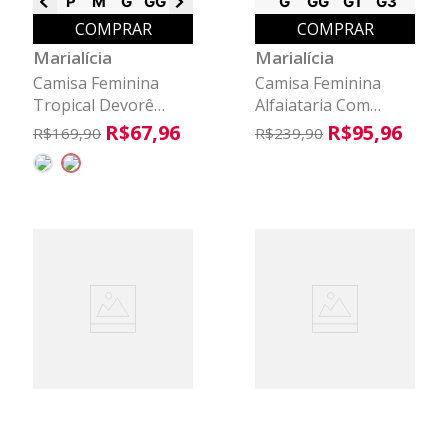
P
M
G
GG
G1
G
GG
G1
G3
COMPRAR
COMPRAR
Marialícia
Marialícia
Camisa Feminina
Camisa Feminina
Tropical Devorê
Alfaiataria Com
Marialícia Verde
Botões Marialícia
R$
67
,
96
R$
95
,
96
R$
169
,
90
R$
239
,
90
Bege