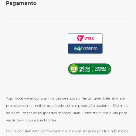
Pagamento
Política de Frete
Como Comprar
Cashback
Whatsapp
Aqui você vai encontrar marcas de moda infantil, juvenil, feminina e
plus size com a melhor qualidade, estilo e produção nacional. São mais
de 10 mil peças de roupas das marcas Elian, Colorittá e Marialícia para
vestir bem você e sua família.
O Grupo Elian está no mercado há mais de 30 anos produzindo moda