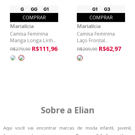
G
GG
G1
G1
G3
COMPRAR
COMPRAR
Marialícia
Marialícia
Camisa Feminina
Camisa Feminina
Manga Longa Linho
Laço Frontal
Marialícia Marrom
Marialícia Preto
R$
111
,
96
R$
62
,
97
R$
279
,
90
R$
209
,
90
Sobre a Elian
Aqui você vai encontrar marcas de moda infantil, juvenil,