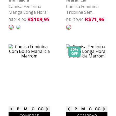
Camisa Feminina
Camisa Feminina
Manga Longa Floral
Tricoline Sem
Marialícia Bege
Mangas Marialícia
R$
109
,
95
R$
71
,
96
R$
219
,
90
R$
179
,
90
Azul
50%
OFF
P
M
G
GG
G1
G2
P
M
G
GG
G1