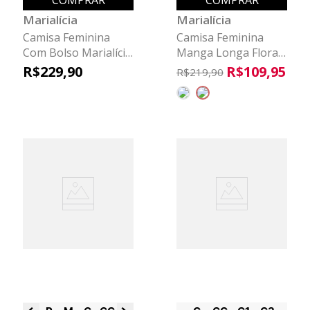
COMPRAR
COMPRAR
Marialícia
Marialícia
Camisa Feminina
Camisa Feminina
Com Bolso Marialícia
Manga Longa Floral
Marrom
Marialícia Marrom
R$
229
,
90
R$
109
,
95
R$
219
,
90