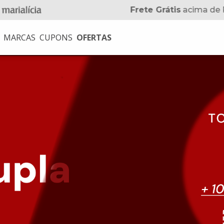
5% OFF
no Pix
MARCAS
CUPONS
OFERTAS
USCADOS
na
no