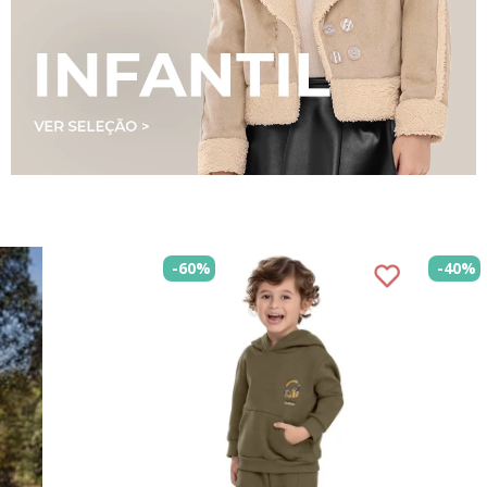
-
60%
-
40%