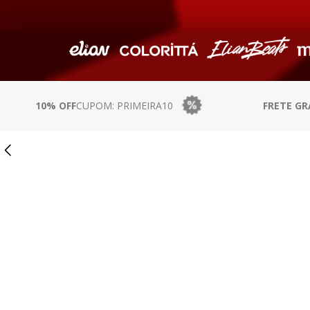
10
º
colorittá
10% OFF
CUPOM: PRIMEIRA10
FRETE GR