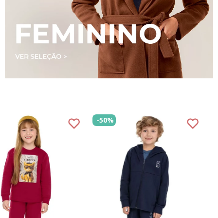
-
50%