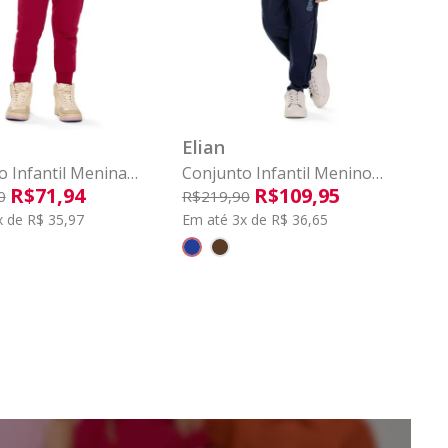
4
4
6
8
COMPRAR
COMPRAR
Elian
o Infantil Menina
Conjunto Infantil Menino
R$
71
,
94
R$
109
,
95
 Estampado Elian
Moletom Street Elian Azul
0
R$
219
,
90
ho
x de R$ 35,97
Em até 3x de R$ 36,65