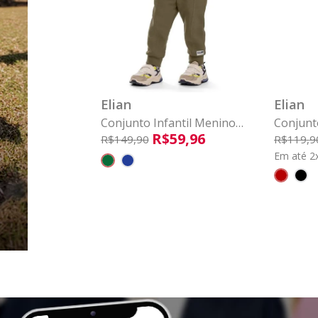
1
COMPRAR
Elian
Elian
Conjunto Infantil Menino
Conjunt
R$
59
,
96
Moletom Música Elian Verde
Moletom
R$
149
,
90
R$
119
,
9
Vermel
Em até 2