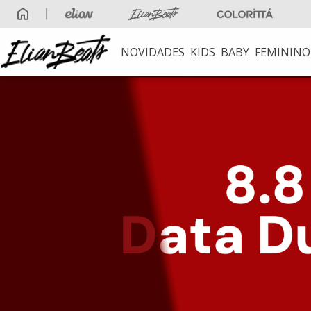
Frete Grátis
acima de R$ 249
NOVIDADES
KIDS
BABY
FEMININO
TERMOS MAIS B
1
º
elian beats
2
º
conjunto meni
3
º
conjunto
4
º
conjunto meni
5
º
vestido
6
º
saia
7
º
blusa
8
º
calça
9
º
vestidos