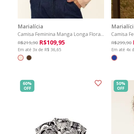
P
M
G
GG
G1
G2
COMPRAR
Marialícia
Marialíc
Camisa Feminina Manga Longa Floral
Camisa Fe
Marialícia Bege
Ampla Mari
R$
109
,
95
R$
219
,
90
R$
299
,
90
Em até 3x de R$ 36,65
Em até 4x d
60%
50%
OFF
OFF