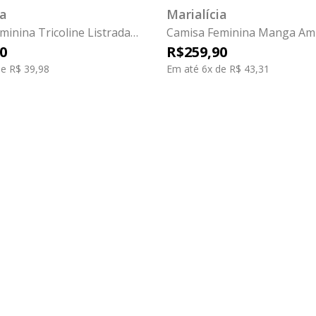
ia
Marialícia
minina Tricoline Listrada
Camisa Feminina Manga Amp
 Azul
Marialícia Bege
0
R$
259
,
90
e R$ 39,98
Em até 6x de R$ 43,31