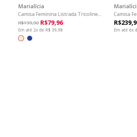
Marialícia
Marialíc
Camisa Feminina Listrada Tricoline
Camisa Fe
Marialícia Bege
Marialícia
R$
79
,
96
R$
239
,
9
R$
199
,
90
Em até 2x de R$ 39,98
Em até 6x d