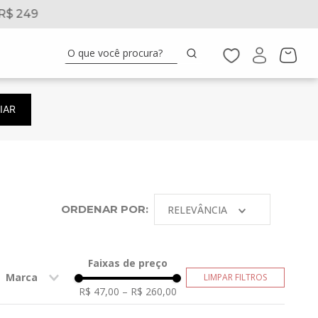
x
10% de Cashback
n
O que você procura?
IAR
ORDENAR POR:
RELEVÂNCIA
Faixas de preço
Marca
R$ 47,00
–
R$ 260,00