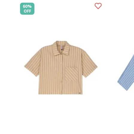
60%
OFF
P
M
G
GG
COMPRAR