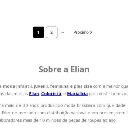
1
2
Sobre a Elian
de
moda infantil, juvenil, feminina e plus size
com a melhor qual
pas das marcas
Elian
,
Colorittá
, e
Marialícia
para vestir bem você
á mais de 30 anos produzindo moda brasileira com qualidade, 
is líder de mercado com distribuição nacional e em presença e
laboradores mais de 10 milhões de peças de roupas ao ano.