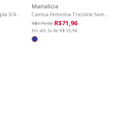
Marialícia
la 3/4
Camisa Feminina Tricoline Sem
Mangas Marialícia Azul
R$
71
,
96
R$
179
,
90
Em até 2x de R$ 35,98