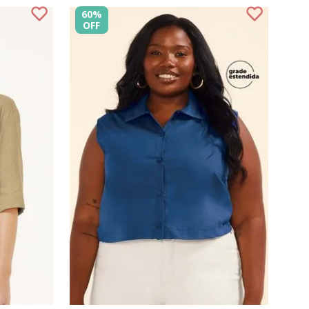
60%
OFF
G
P
M
G
GG
G1
G
COMPRAR