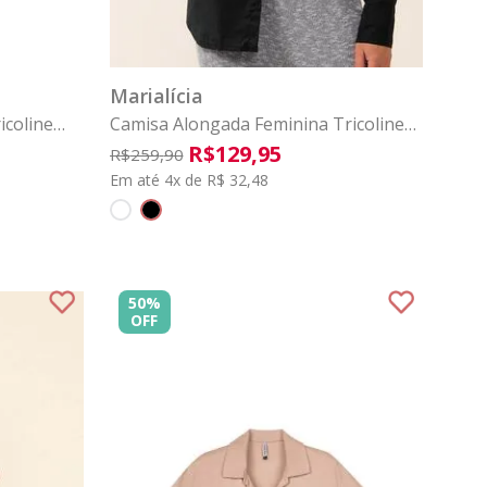
G
P
M
G
GG
COMPRAR
Marialícia
icoline
Camisa Alongada Feminina Tricoline
Marialícia Preto
R$
129
,
95
R$
259
,
90
Em até 4x de R$ 32,48
50%
OFF