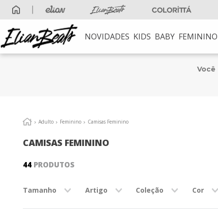
Frete Grátis
acima de R$ 249
NOVIDADES
KIDS
BABY
FEMININO
TERMOS MAIS B
1
º
elian beats
Você
2
º
conjunto meni
3
º
conjunto
4
º
conjunto meni
Adulto
Feminino
Camisas Feminino
5
º
vestido
CAMISAS FEMININO
6
º
saia
44
PRODUTOS
7
º
blusa
8
º
calça
Tamanho
Artigo
Coleção
Cor
9
º
vestidos