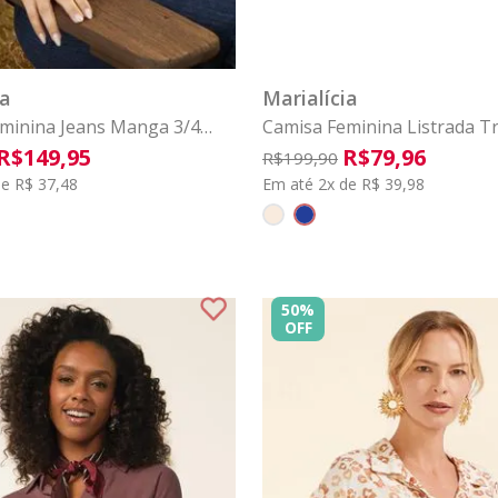
G3
P
M
G
GG
P
M
G
G
COMPRAR
COMPRAR
ia
Marialícia
minina Jeans Manga 3/4
Camisa Feminina Listrada Tr
alícia Azul
Marialícia Azul
R$
149
,
95
R$
79
,
96
R$
199
,
90
e R$ 37,48
Em até 2x de R$ 39,98
50%
OFF