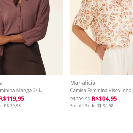
P
M
G
GG
P
M
G
G
COMPRAR
COMPRAR
ia
Marialícia
minina Manga 3/4
Camisa Feminina Viscolinho 
o Marialícia Marrom
Bege
R$
119
,
95
R$
104
,
95
R$
209
,
90
e R$ 39,98
Em até 3x de R$ 34,98