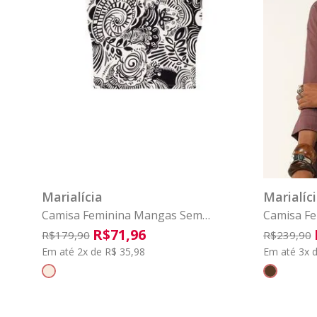
P
M
G
GG
COMPRAR
Marialícia
Marialíc
Camisa Feminina Mangas Sem
Camisa Fe
Costura Marialícia Bege
Viscolinh
R$
71
,
96
R$
179
,
90
R$
239
,
90
Em até 2x de R$ 35,98
Em até 3x d