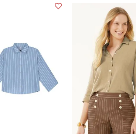
P
M
G
GG
P
M
G
G
COMPRAR
COMPRAR