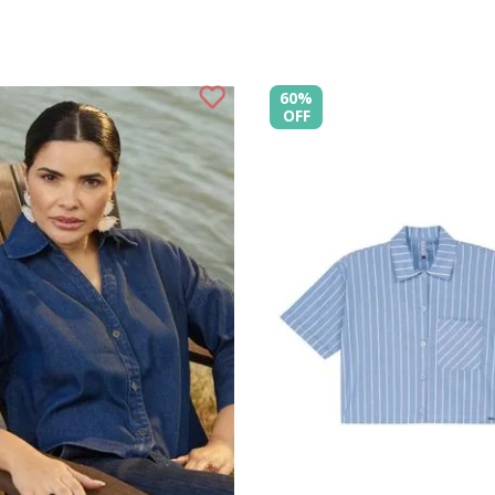
marelo
Verão
Feminino
Adulto
Adulto
zul
Inverno
Jeans
ege
ranco
60%
025
aranja
OFF
lás
026
arrom
reto
osa
oxo