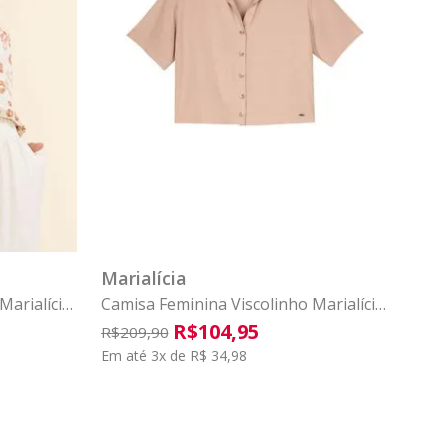
G
P
M
G
GG
COMPRAR
Marialícia
Marialícia
Camisa Feminina Viscolinho Marialícia
Marrom
R$
104
,
95
R$
209
,
90
Em até 3x de R$ 34,98