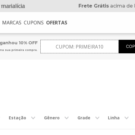
5% OFF
no Pi
MARCAS
CUPONS
OFERTAS
USCADOS
 ganhou 10% OFF
CUPOM:
PRIMEIRA10
COP
na sua primeira compra.
na
no
Estação
Gênero
Grade
Linha