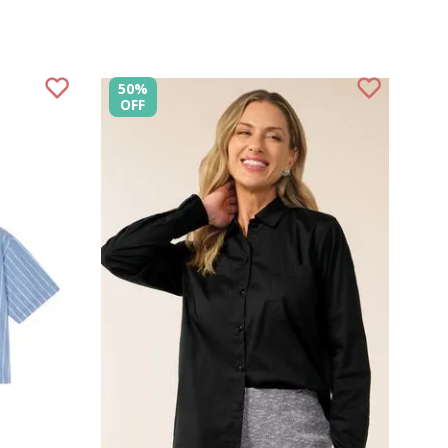
Marialícia
50%
OFF