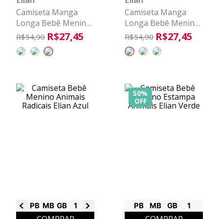
Camiseta Manga
Camiseta Manga
Longa Bebê Menino
Longa Bebê Menino
Bichos Elian Marrom
Bichos Elian Verde
R$
27
,
45
R$
27
,
45
R$
54
,
90
R$
54
,
90
50%
OFF
PB
MB
GB
1
2
PB
MB
GB
1