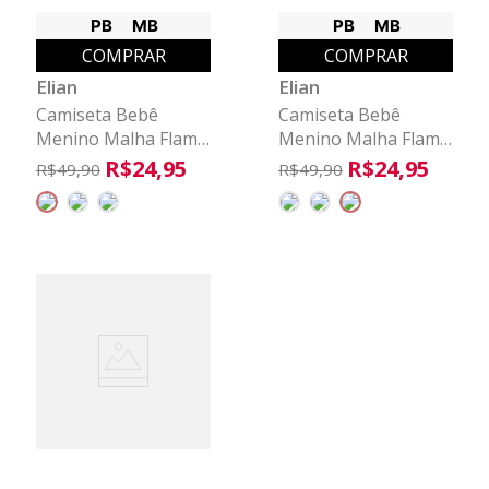
PB
MB
PB
MB
COMPRAR
COMPRAR
Elian
Elian
Camiseta Bebê
Camiseta Bebê
Menino Malha Flamê
Menino Malha Flamê
Listrada Elian Branco
Listrada Elian
R$
24
,
95
R$
24
,
95
R$
49
,
90
R$
49
,
90
Vermelho