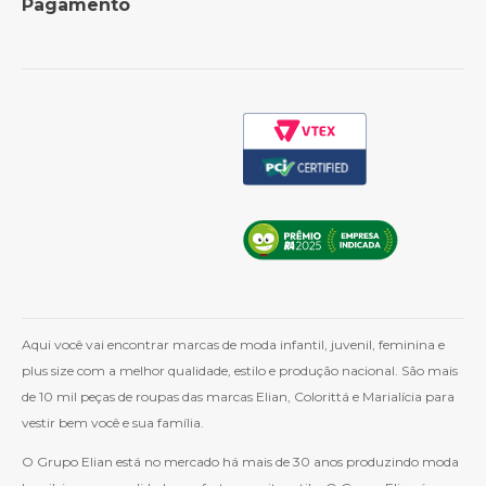
Pagamento
Política de Frete
Como Comprar
Cashback
Whatsapp
Aqui você vai encontrar marcas de moda infantil, juvenil, feminina e
plus size com a melhor qualidade, estilo e produção nacional. São mais
de 10 mil peças de roupas das marcas Elian, Colorittá e Marialícia para
vestir bem você e sua família.
O Grupo Elian está no mercado há mais de 30 anos produzindo moda