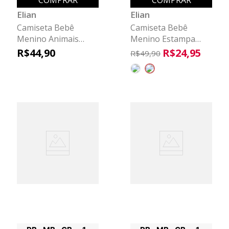
COMPRAR
COMPRAR
Elian
Elian
Camiseta Bebê
Camiseta Bebê
Menino Animais
Menino Estampa
Radicais Elian Azul
Animais Elian Verde
R$
44
,
90
R$
24
,
95
R$
49
,
90