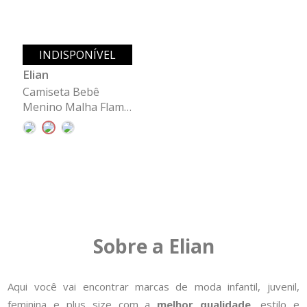
INDISPONÍVEL
Elian
Camiseta Bebê
Menino Malha Flamê
Listrada Elian
Amarelo
Sobre a Elian
Aqui você vai encontrar marcas de moda infantil, juvenil,
feminina e plus size com a
melhor qualidade
, estilo e