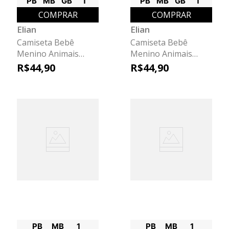
PB
MB
GB
1
PB
MB
GB
1
COMPRAR
COMPRAR
Elian
Elian
Camiseta Bebê
Camiseta Bebê
Menino Animais
Menino Animais
Radicais Elian Verde
Radicais Elian Bege
R$
44
,
90
R$
44
,
90
PB
MB
1
PB
MB
1