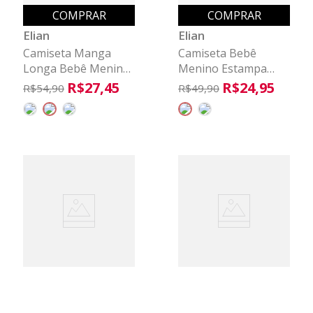
COMPRAR
COMPRAR
Elian
Elian
Camiseta Manga
Camiseta Bebê
Longa Bebê Menino
Menino Estampa
Bichos Elian Azul
Animais Elian Bege
R$
27
,
45
R$
24
,
95
R$
54
,
90
R$
49
,
90