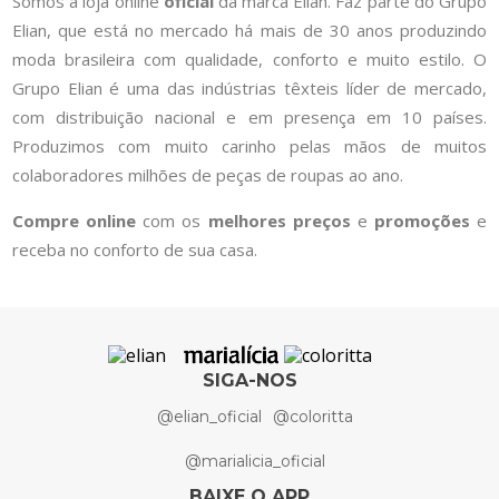
Somos a loja online
oficial
da marca Elian. Faz parte do Grupo
Elian, que está no mercado há mais de 30 anos produzindo
moda brasileira com qualidade, conforto e muito estilo. O
Grupo Elian é uma das indústrias têxteis líder de mercado,
com distribuição nacional e em presença em 10 países.
Produzimos com muito carinho pelas mãos de muitos
colaboradores milhões de peças de roupas ao ano.
Compre online
com os
melhores preços
e
promoções
e
receba no conforto de sua casa.
SIGA-NOS
@elian_oficial
@coloritta
@marialicia_oficial
BAIXE O APP