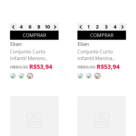
4
6
8
10
12
14
16
1
2
3
4
6
8
COMPRAR
COMPRAR
Elian
Elian
Conjunto Curto
Conjunto Curto
Infantil Menino
Infantil Menina
Tubarão Elian
Bloom Elian Rosa
R$
53
,
94
R$
53
,
94
R$
89
,
90
R$
89
,
90
Marrom