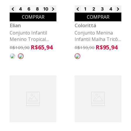
4
6
8
10
12
14
16
1
2
3
4
6
8
COMPRAR
COMPRAR
Elian
Colorittá
Conjunto Infantil
Conjunto Menina
Menino Tropical
Infantil Malha Tricô
Com Puff Elian
Colorittá Bege
R$
65
,
94
R$
95
,
94
R$
109
,
90
R$
159
,
90
Amarelo