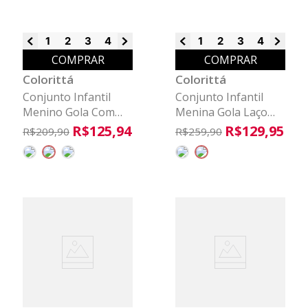
1
2
3
4
6
8
1
2
3
4
6
8
COMPRAR
COMPRAR
Colorittá
Colorittá
Conjunto Infantil
Conjunto Infantil
Menino Gola Com
Menina Gola Laço
Zíper Colorittá Preto
Colorittá Rosa
R$
125
,
94
R$
129
,
95
R$
209
,
90
R$
259
,
90