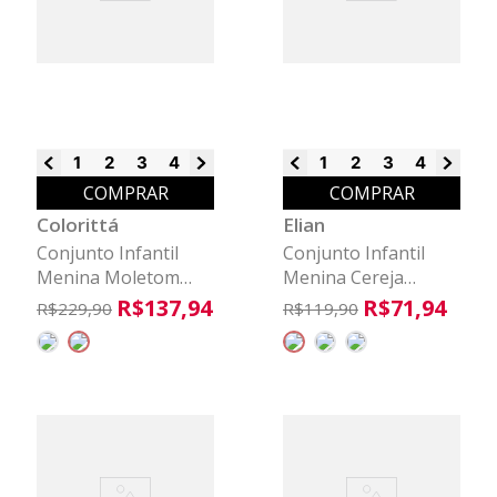
1
2
3
4
6
8
1
2
3
4
6
8
COMPRAR
COMPRAR
Colorittá
Elian
Conjunto Infantil
Conjunto Infantil
Menina Moletom
Menina Cereja
Linho Colorittá Azul
Lantejoula Elian
R$
137
,
94
R$
71
,
94
R$
229
,
90
R$
119
,
90
Laranja