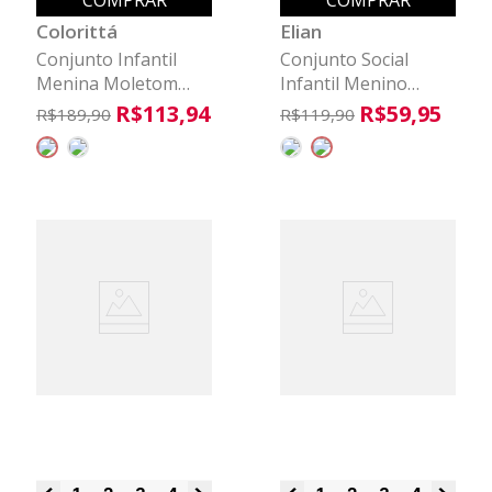
COMPRAR
COMPRAR
Colorittá
Elian
Conjunto Infantil
Conjunto Social
Menina Moletom
Infantil Menino
Floral Colorittá Bege
Tropical Elian
R$
113
,
94
R$
59
,
95
R$
189
,
90
R$
119
,
90
Amarelo