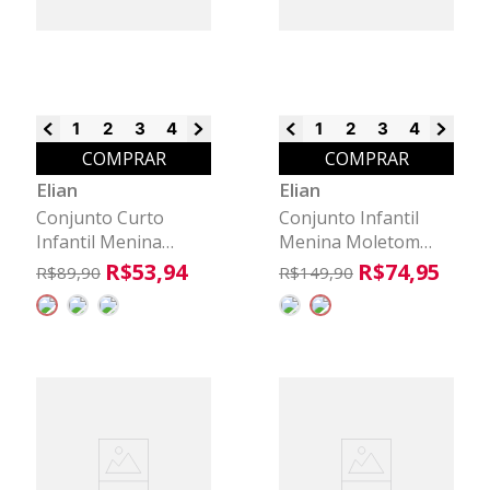
1
2
3
4
6
8
1
2
3
4
6
8
COMPRAR
COMPRAR
Elian
Elian
Conjunto Curto
Conjunto Infantil
Infantil Menina
Menina Moletom
Bloom Elian Bege
Cachorrinhos Elian
R$
53
,
94
R$
74
,
95
R$
89
,
90
R$
149
,
90
Verde