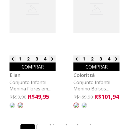
1
2
3
4
6
8
1
2
3
4
6
8
COMPRAR
COMPRAR
Elian
Colorittá
Conjunto Infantil
Conjunto Infantil
Menina Flores em
Menino Bolsos
Puff Elian Coral
Cargo Colorittá
R$
49
,
95
R$
101
,
94
R$
99
,
90
R$
169
,
90
Preto