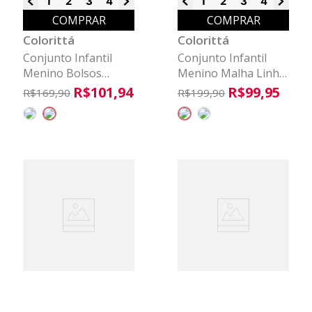
1
2
3
4
6
8
1
2
3
4
6
8
COMPRAR
COMPRAR
Colorittá
Colorittá
Conjunto Infantil
Conjunto Infantil
Menino Bolsos
Menino Malha Linho
Cargo Colorittá
Colorittá Bege
R$
101
,
94
R$
99
,
95
R$
169
,
90
R$
199
,
90
Cinza