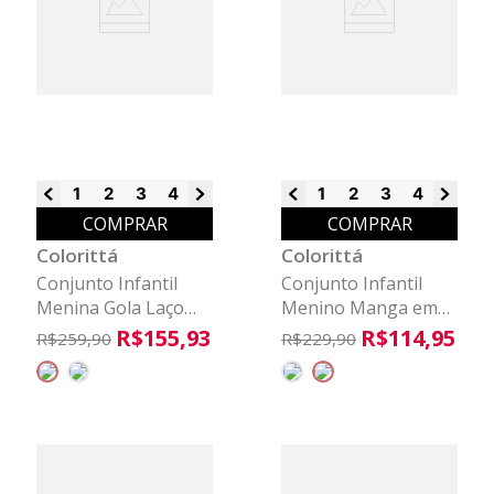
1
2
3
4
6
8
1
2
3
4
6
8
COMPRAR
COMPRAR
Colorittá
Colorittá
Conjunto Infantil
Conjunto Infantil
Menina Gola Laço
Menino Manga em
Colorittá Marrom
Puff Colorittá Cinza
R$
155
,
93
R$
114
,
95
R$
259
,
90
R$
229
,
90