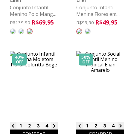
Conjunto Infantil
Conjunto Infantil
Menino Polo Manga
Menina Flores em
Curta Elian Azul
Puff Elian Rosa
R$
69
,
95
R$
49
,
95
R$
139
,
90
R$
99
,
90
40%
50%
OFF
OFF
1
2
3
4
6
8
1
2
3
4
6
8