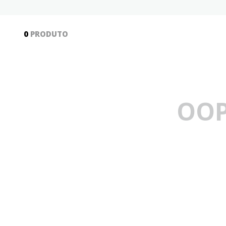
10
º
colorittá
0
PRODUTO
OOP