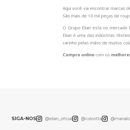
Aqui você vai encontrar marcas 
São mais de 10 mil peças de rou
O Grupo Elian está no mercado h
Elian é uma das indústrias têxte
carinho pelas mãos de muitos co
Compre online
com os
melhore
SIGA-NOS
@elian_oficial
@coloritta
@marialici