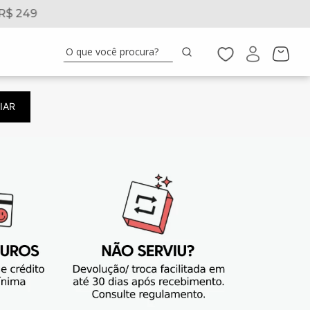
R$ 249
5% 
O que você procura?
IAR