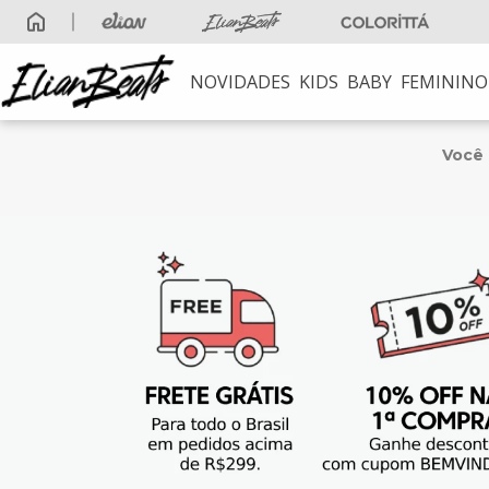
NOVIDADES
KIDS
BABY
FEMININO
TERMOS MAIS B
1
º
elian beats
Você
2
º
conjunto meni
3
º
conjunto meni
4
º
conjunto
5
º
vestido
6
º
blusa
7
º
saia
8
º
calça
9
º
vestidos