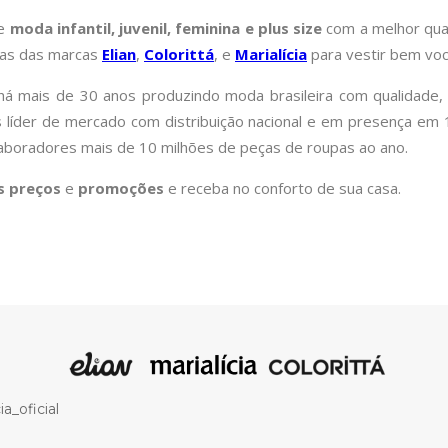
de
moda infantil, juvenil, feminina e plus size
com a melhor qual
pas das marcas
Elian
,
Colorittá
, e
Marialícia
para vestir bem você
á mais de 30 anos produzindo moda brasileira com qualidade, 
is líder de mercado com distribuição nacional e em presença e
laboradores mais de 10 milhões de peças de roupas ao ano.
s preços
e
promoções
e receba no conforto de sua casa.
a_oficial