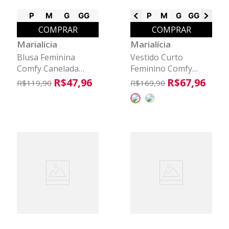
P
M
G
GG
P
M
G
GG
G1
G2
COMPRAR
COMPRAR
Marialícia
Marialícia
Blusa Feminina
Vestido Curto
Comfy Canelada
Feminino Comfy
Decote V Marialícia
Marialícia Bege
R$
47
,
96
R$
67
,
96
R$
119
,
90
R$
169
,
90
Laranja