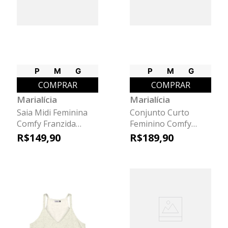
P
M
G
P
M
G
COMPRAR
COMPRAR
Marialícia
Marialícia
Saia Midi Feminina
Conjunto Curto
Comfy Franzida
Feminino Comfy
Marialícia Verde
Marialícia Bege
R$
149
,
90
R$
189
,
90