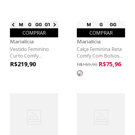
M
G
GG
G1
G2
G3
M
G
GG
COMPRAR
COMPRAR
Marialícia
Marialícia
Vestido Feminino
Calça Feminina Reta
Curto Comfy
Comfy Com Bolsos
Marialícia Marrom
Marialícia Laranja
R$
219
,
90
R$
75
,
96
R$
189
,
90