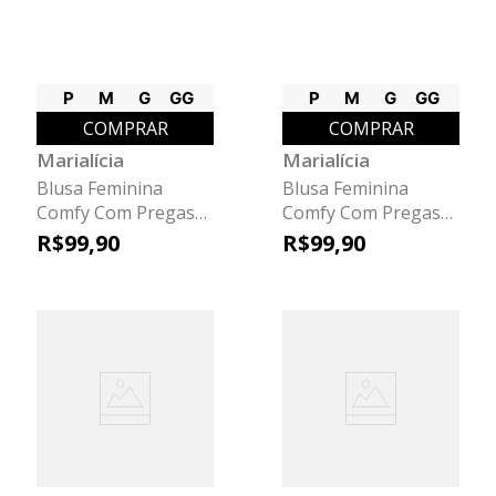
P
M
G
GG
P
M
G
GG
COMPRAR
COMPRAR
Marialícia
Marialícia
Blusa Feminina
Blusa Feminina
Comfy Com Pregas
Comfy Com Pregas
Marialícia Bege
Marialícia Verde
R$
99
,
90
R$
99
,
90