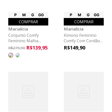
P
M
G
GG
P
M
G
GG
COMPRAR
COMPRAR
Marialícia
Marialícia
Conjunto Comfy
Kimono Feminino
Feminino Malha
Comfy Com Cordão
Linho Marialícia
Marialícia Marrom
R$
139
,
95
R$
149
,
90
R$
279
,
90
Bege