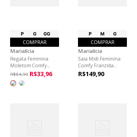
P
G
GG
P
M
G
COMPRAR
COMPRAR
Marialícia
Marialícia
Regata Feminina
Saia Midi Feminina
Moletom Comfy
Comfy Franzida
Marialícia Bege
Marialícia Bege
R$
33
,
96
R$
149
,
90
R$
84
,
90