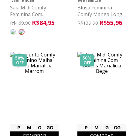
Saia Midi Comfy
Blusa Feminina
Feminina Com
Comfy Manga Longa
Bolsos Marialícia
Canelada Marialícia
R$
84
,
95
R$
55
,
96
R$
169
,
90
R$
139
,
90
Marrom
Laranja
50%
50%
OFF
OFF
P
M
G
GG
P
M
G
GG