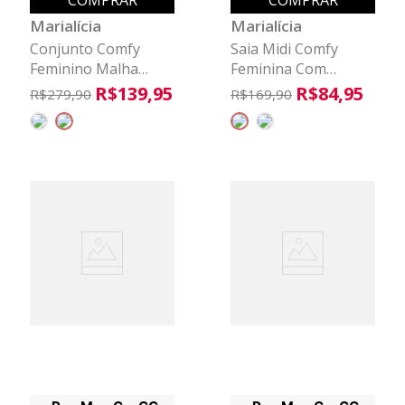
COMPRAR
COMPRAR
Marialícia
Marialícia
Conjunto Comfy
Saia Midi Comfy
Feminino Malha
Feminina Com
Linho Marialícia
Bolsos Marialícia
R$
139
,
95
R$
84
,
95
R$
279
,
90
R$
169
,
90
Marrom
Bege