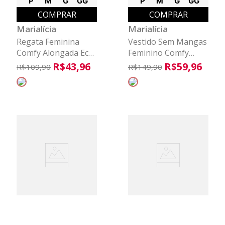
P
M
G
GG
P
M
G
GG
COMPRAR
COMPRAR
Marialícia
Marialícia
Regata Feminina
Vestido Sem Mangas
Comfy Alongada Eco
Feminino Comfy
Marialícia Laranja
Marialícia Laranja
R$
43
,
96
R$
59
,
96
R$
109
,
90
R$
149
,
90