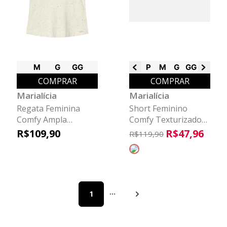
M
G
GG
P
M
G
GG
G2
COMPRAR
COMPRAR
Marialícia
Marialícia
Regata Feminina
Short Feminino
Comfy Ampla
Comfy Texturizado
Marialícia Verde
Marialícia Marrom
R$
109
,
90
R$
47
,
96
R$
119
,
90
1