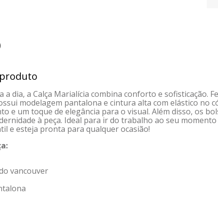
)
 produto
 a dia, a Calça Marialícia combina conforto e sofisticação. 
ossui modelagem pantalona e cintura alta com elástico no 
o e um toque de elegância para o visual. Além disso, os bol
dernidade à peça. Ideal para ir do trabalho ao seu momento 
til e esteja pronta para qualquer ocasião!
a:
ado vancouver
ntalona