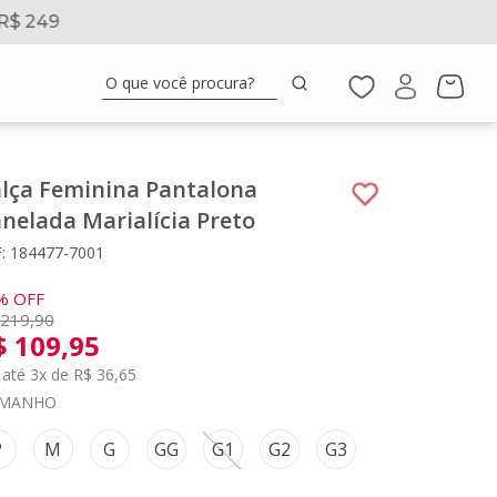
R$ 249
5% 
O que você procura?
lça Feminina Pantalona
nelada Marialícia Preto
: 184477-7001
%
OFF
219
,
90
$
109
,
95
até 3x de R$ 36,65
MANHO
P
M
G
GG
G1
G2
G3