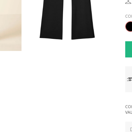
CO
CO
VA