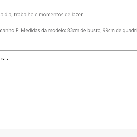
a a dia, trabalho e momentos de lazer
anho P. Medidas da modelo: 83cm de busto; 99cm de quadril;
icas
cipal
Canelado Vancouver
Preto
 marca de moda feminina para mulheres cheias de estilo, qu
 hora de montar os melhores looks. Toda coleção da Marialíc
n e as principais tendências de moda feminina para vestir 
Calça
a Marialícia você vai encontrar roupas femininas em tecido
odelagens diferenciadas. São blusas femininas, vestidos, saia
 renovar o guarda-roupa da mulher moderna.