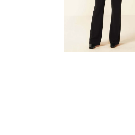
10
º
colorittá