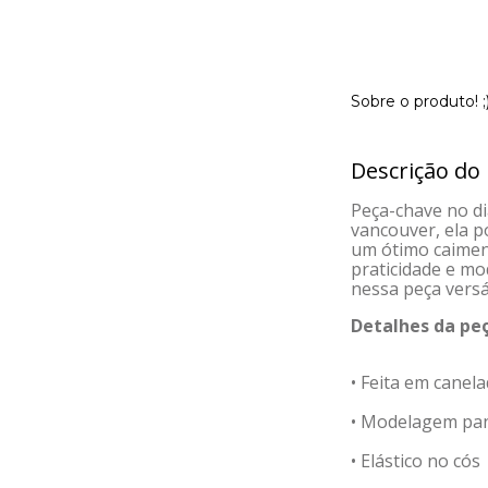
Sobre o produto! ;
Descrição do
Peça-chave no dia
vancouver, ela p
um ótimo caiment
praticidade e mo
nessa peça versá
Detalhes da peç
• Feita em canel
• Modelagem pa
• Elástico no cós