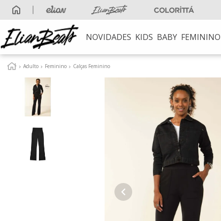
NOVIDADES
KIDS
BABY
FEMININO
TERMOS MAIS B
Adulto
Feminino
Calças Feminino
1
º
elian beats
2
º
conjunto
3
º
conjunto meni
4
º
conjunto meni
5
º
vestido
6
º
saia
7
º
blusa
8
º
calça
9
º
vestidos