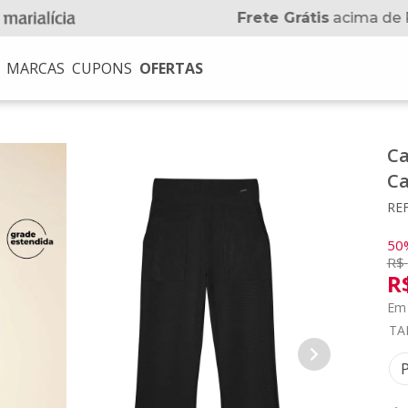
Frete Grátis
acima de 
MARCAS
CUPONS
OFERTAS
USCADOS
Ca
Ca
na
REF
no
50
R$
R
Em 
TA