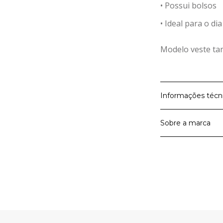
• Possui bolsos
• Ideal para o di
Modelo veste tam
Informações técn
Sobre a marca
Material Prin
Cor
A Marialícia é a
versatilidade na
novidades fashio
Artigo
personalidade. N
confortáveis e m
muito mais para