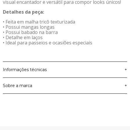
visual encantador e versátil para compor looks únicos!
Detalhes da peça:
• Feita em malha tricô texturizada
• Possui mangas longas
• Possui babado na barra
• Detalhe em laços
• Ideal para passeios e ocasiões especiais
Informações técnicas
+
Sobre a marca
+
Malha Tricô
Material Principal
Texturizada
Colorittá
Cor
Bege
Artigo
Blusa