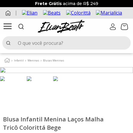
Frete Grátis
acima de R$ 249
O que você procura?
TERMOS MAIS BUSCADOS
Infantil
Meninas
Blusas Meninas
1
º
elian beats
2
º
conjunto menina
3
º
conjunto
4
º
conjunto menino
5
º
vestido
6
º
saia
Blusa Infantil Menina Laços Malha
Tricô Colorittá Bege
7
º
blusa