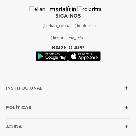
SIGA-NOS
@elian_oficial
@coloritta
@marialicia_oficial
BAIXE O APP
+
INSTITUCIONAL
+
Sobre a Elian
POLÍTICAS
Posso confiar na loja?
+
Conheça as marcas
Política de Privacidade
AJUDA
Revenda para lojistas
Trocas e Devoluções