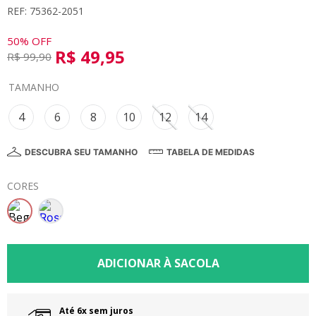
REF: 75362-2051
8
º
calça
9
º
vestidos
50%
OFF
R$
49
,
95
R$
99
,
90
10
º
colorittá
TAMANHO
4
6
8
10
12
14
DESCUBRA SEU TAMANHO
TABELA DE MEDIDAS
CORES
Até 6x sem juros