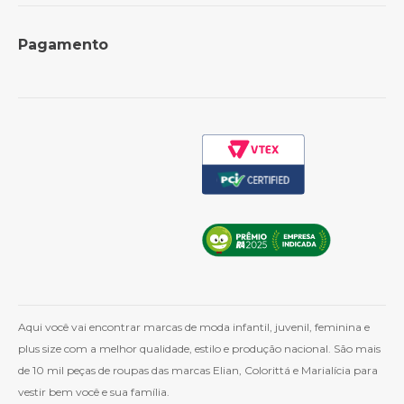
Formas de Pagamento
Perguntas Frequentes
Pagamento
Política de Frete
Como Comprar
Cashback
Whatsapp
Aqui você vai encontrar marcas de moda infantil, juvenil, feminina e
plus size com a melhor qualidade, estilo e produção nacional. São mais
de 10 mil peças de roupas das marcas Elian, Colorittá e Marialícia para
vestir bem você e sua família.