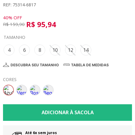
REF: 75314-6817
8
º
calça
9
º
vestidos
40%
OFF
R$
95
,
94
R$
159
,
90
10
º
colorittá
TAMANHO
4
6
8
10
12
14
DESCUBRA SEU TAMANHO
TABELA DE MEDIDAS
CORES
Até 6x sem juros