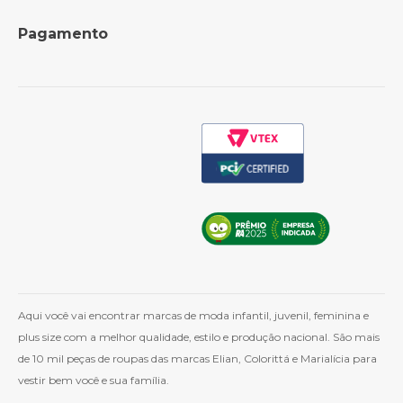
Formas de Pagamento
Perguntas Frequentes
Pagamento
Política de Frete
Como Comprar
Cashback
Whatsapp
Aqui você vai encontrar marcas de moda infantil, juvenil, feminina e
plus size com a melhor qualidade, estilo e produção nacional. São mais
de 10 mil peças de roupas das marcas Elian, Colorittá e Marialícia para
vestir bem você e sua família.