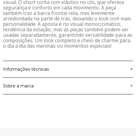
visual. O short conta com elástico no cós, que oferece
segurança e conforto em cada movimento. A peça
também traz a barra frontal reta, mas levemente
arredondada na parte de trás, deixando o look com mais
personalidade. A aposta é no visual monocromático,
tendência da estação, mas as peças também podem ser
usadas separadamente, garantindo versatilidade para as
composições. Um look completo e cheio de charme para
o dia a dia das meninas ou momentos especiais!
Informações técnicas
+
Sobre a marca
+
Material Principal
Malha Dublada
Cor
Azul
Colorittá
Coleção
Recria 2025