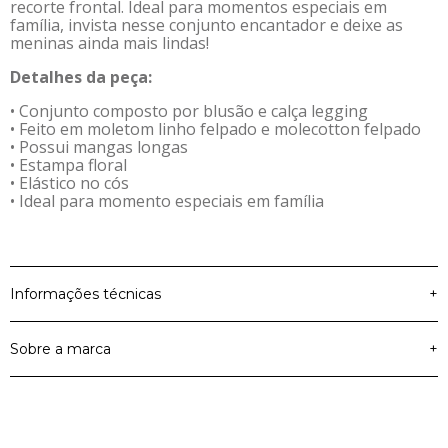
recorte frontal. Ideal para momentos especiais em
família, invista nesse conjunto encantador e deixe as
meninas ainda mais lindas!
Detalhes da peça:
• Conjunto composto por blusão e calça legging
• Feito em moletom linho felpado e molecotton felpado
• Possui mangas longas
• Estampa floral
• Elástico no cós
• Ideal para momento especiais em família
Informações técnicas
+
Sobre a marca
+
Moletom Linho Felpado
Material Principal
e Molecotton Felpado
Colorittá
Cor
Azul