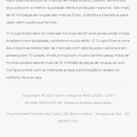
Aqui você vai encontrar marcas de moda infantil, juvenil, feminina e
plus size com a melhor qualidade, estilo e produção nacional. São mais
de 10 mil peças de roupas das marcas Elian, Colorittá e Marialícia para
vestir bem você e sua família.
O Grupo Elian está no mercado há mais de 30 anos produzindo moda
brasileira com qualidade, conforto e muito estilo. O Grupo Elian é uma
das indústrias têxteis líder de mercado com distribuição nacional e em
presença em 10 países. Produzimos com muito carinho pelas mãos de
muitos colaboradores mais de 10 milhões de peças de roupas ao ano.
Compre online com os melhores preços e promoções e receba no
conforto de sua casa.
Copyright © 2024 Elian Indústria Têxtil LTDA - CNPJ
82.698.085/0001-98. Todos os direitos reservados.
Rua Manoel Francisco da Costa, 215, Bairro Vieira - Jaraguá do Sul - SC,
89257-000