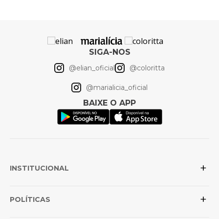
Artigo
Conjunto
SIGA-NOS
@elian_oficial
@coloritta
@marialicia_oficial
BAIXE O APP
+
INSTITUCIONAL
+
Sobre a Elian
POLÍTICAS
Posso confiar na loja?