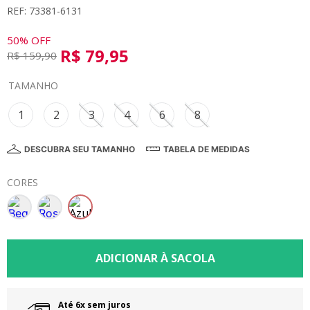
REF: 73381-6131
8
º
calça
9
º
vestidos
50%
OFF
R$
79
,
95
R$
159
,
90
10
º
colorittá
TAMANHO
1
2
3
4
6
8
DESCUBRA SEU TAMANHO
TABELA DE MEDIDAS
CORES
Até 6x sem juros