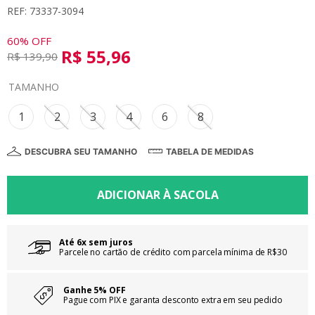
REF: 73337-3094
8
º
saia
9
º
vestidos
60%
OFF
R$
55
,
96
R$
139
,
90
10
º
colorittá
TAMANHO
1
2
3
4
6
8
DESCUBRA SEU TAMANHO
TABELA DE MEDIDAS
Até 6x sem juros
Parcele no cartão de crédito com parcela mínima de R$30
Ganhe 5% OFF
Pague com PIX e garanta desconto extra em seu pedido