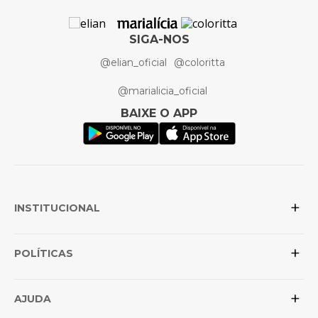
SIGA-NOS
@elian_oficial
@coloritta
@marialicia_oficial
BAIXE O APP
+
INSTITUCIONAL
+
Sobre a Elian
POLÍTICAS
Posso confiar na loja?
+
Conheça as marcas
Política de Privacidade
AJUDA