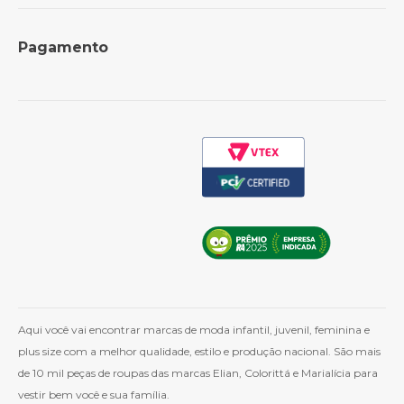
Revenda para lojistas
Trocas e Devoluções
Formas de Pagamento
Perguntas Frequentes
Pagamento
Política de Frete
Como Comprar
Cashback
Whatsapp
Aqui você vai encontrar marcas de moda infantil, juvenil, feminina e
plus size com a melhor qualidade, estilo e produção nacional. São mais
de 10 mil peças de roupas das marcas Elian, Colorittá e Marialícia para
vestir bem você e sua família.