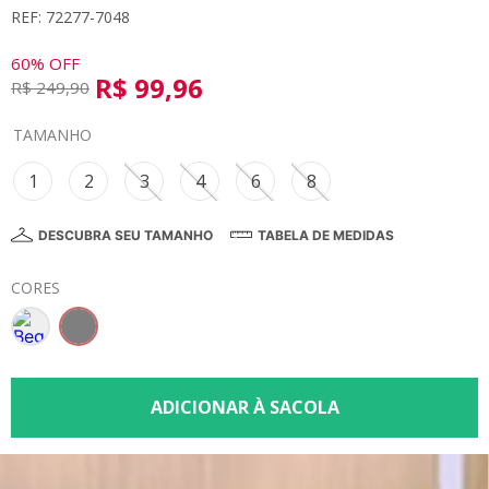
REF: 72277-7048
8
º
calça
9
º
vestidos
60%
OFF
R$
99
,
96
R$
249
,
90
10
º
colorittá
TAMANHO
1
2
3
4
6
8
DESCUBRA SEU TAMANHO
TABELA DE MEDIDAS
CORES