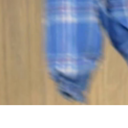
brasileira com qualidade, conforto e muito estilo. O Grupo Elian é uma
das indústrias têxteis líder de mercado com distribuição nacional e em
presença em 10 países. Produzimos com muito carinho pelas mãos de
muitos colaboradores mais de 10 milhões de peças de roupas ao ano.
Compre online com os melhores preços e promoções e receba no
conforto de sua casa.
Copyright © 2024 Elian Indústria Têxtil LTDA - CNPJ
82.698.085/0001-98. Todos os direitos reservados.
Rua Manoel Francisco da Costa, 215, Bairro Vieira - Jaraguá do Sul - SC,
89257-000