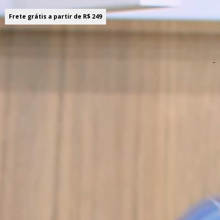
Frete grátis a partir de R$ 249
Sobre o produto! ;)
-
Descrição do produto
Item indispensável em dias frios, a Jaqueta Colorittá em
flanela xadrez possui elástico nas mangas e barra para
um ajuste perfeito e bolsos laterais. Além disso, a
abertura em zíper facilita o vestir e traz versatilidade
para os looks, enquanto o capuz e o forro interno
peluciado proporcionam aconchego e proteção térmica.
Ideal para passeios ao ar livre ou viagens em família,
aposte nesse look clássico e atemporal para os meninos
aproveitarem o melhor da estação!
Detalhes da peça:
• Feita em flanela