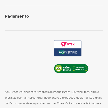
Revenda para lojistas
Trocas e Devoluções
Formas de Pagamento
Perguntas Frequentes
Pagamento
Política de Frete
Como Comprar
Cashback
Whatsapp
Aqui você vai encontrar marcas de moda infantil, juvenil, feminina e
plus size com a melhor qualidade, estilo e produção nacional. São mais
de 10 mil peças de roupas das marcas Elian, Colorittá e Marialícia para