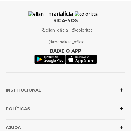
SIGA-NOS
@elian_oficial
@coloritta
@marialicia_oficial
BAIXE O APP
+
INSTITUCIONAL
+
Sobre a Elian
POLÍTICAS
Posso confiar na loja?
+
Conheça as marcas
Política de Privacidade
AJUDA