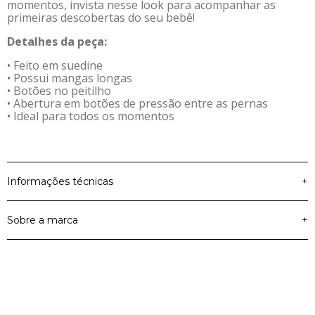
momentos, invista nesse look para acompanhar as
primeiras descobertas do seu bebê!
Detalhes da peça:
• Feito em suedine
• Possui mangas longas
• Botões no peitilho
• Abertura em botões de pressão entre as pernas
• Ideal para todos os momentos
Informações técnicas
+
Sobre a marca
+
Material Principal
Suedine
Cor
Bege
Colorittá
Artigo
Body