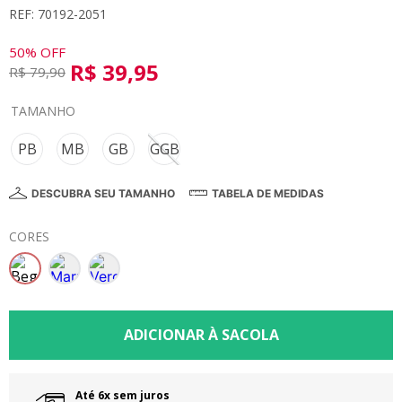
REF: 70192-2051
8
º
calça
9
º
vestidos
50%
OFF
R$
39
,
95
R$
79
,
90
10
º
colorittá
TAMANHO
PB
MB
GB
GGB
DESCUBRA SEU TAMANHO
TABELA DE MEDIDAS
CORES
Até 6x sem juros