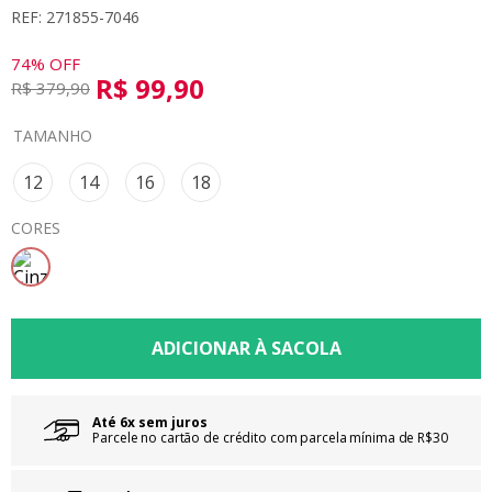
REF: 271855-7046
8
º
calça
9
º
vestidos
74%
OFF
R$
99
,
90
R$
379
,
90
10
º
colorittá
TAMANHO
12
14
16
18
CORES
Até 6x sem juros
Parcele no cartão de crédito com parcela mínima de R$30