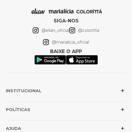
SIGA-NOS
@elian_oficial
@coloritta
@marialicia_oficial
BAIXE O APP
+
INSTITUCIONAL
+
Sobre a Elian
POLÍTICAS
Posso confiar na loja?
+
Conheça as marcas
Política de Privacidade
AJUDA