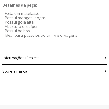
Detalhes da peça:
• Feita em matelassê
• Possui mangas longas
• Possui gola alta
• Abertura em zíper
• Possui bolsos
• Ideal para passeios ao ar livre e viagens
Informações técnicas
+
Sobre a marca
+
Material Principal
Matelassê
Cor
Cinza
Elian Beats
Artigo
Jaqueta