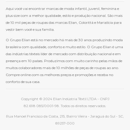
Aqui você vai encontrar marcas de moda infantil, juvenil, feminina e
plus size com a melhor qualidade, estilo e produção nacional. São mais
de 10 mil peças de roupas das marcas Elian, Colorittá e Marialícia para
vestir bem você e sua família.
O Grupo Elian está no mercado há mais de 30 anos produzindo moda
brasileira com qualidade, conforto e muito estilo. O Grupo Elian é uma
das indústrias têxteis líder de mercado com distribuição nacional e em
presença em 10 países. Produzimos com muito carinho pelas mãos de
muitos colaboradores mais de 10 milhões de peças de roupas ao ano.
Compre online com os melhores preços e promoções e receba no
conforto de sua casa.
Copyright © 2024 Elian Indústria Têxtil LTDA - CNPJ
82.698.085/0001-98. Todos os direitos reservados.
Rua Manoel Francisco da Costa, 215, Bairro Vieira - Jaraguá do Sul - SC,
89257-000