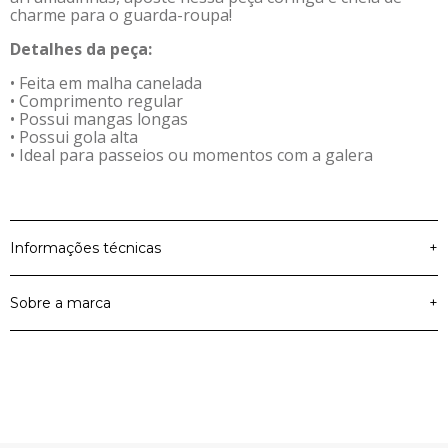
charme para o guarda-roupa!
Detalhes da peça:
• Feita em malha canelada
• Comprimento regular
• Possui mangas longas
• Possui gola alta
• Ideal para passeios ou momentos com a galera
Informações técnicas
+
Sobre a marca
+
Material Principal
Malha Canelada
Cor
Bege
Elian Beats
Artigo
Blusa