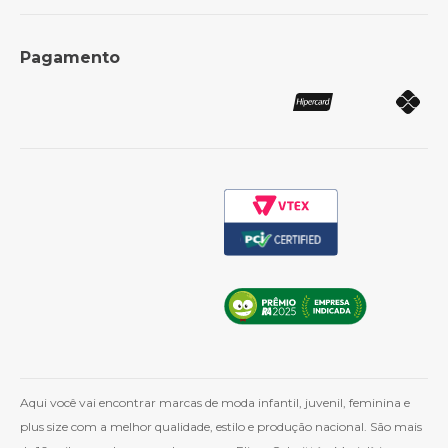
Revenda para lojistas
Trocas e Devoluções
Formas de Pagamento
Perguntas Frequentes
Pagamento
Política de Frete
Como Comprar
Cashback
Whatsapp
Aqui você vai encontrar marcas de moda infantil, juvenil, feminina e
plus size com a melhor qualidade, estilo e produção nacional. São mais