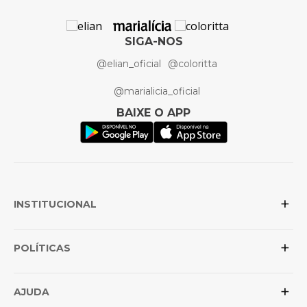
SIGA-NOS
@elian_oficial
@coloritta
@marialicia_oficial
BAIXE O APP
+
INSTITUCIONAL
+
Sobre a Elian
POLÍTICAS
Posso confiar na loja?
+
Conheça as marcas
Política de Privacidade
AJUDA