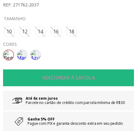
REF: 271762-2037
8
º
saia
9
º
vestidos
TAMANHO
10
º
colorittá
10
12
14
16
18
CORES
Até 6x sem juros
Parcele no cartão de crédito com parcela mínima de R$30
Ganhe 5% OFF
Pague com PIX e garanta desconto extra em seu pedido