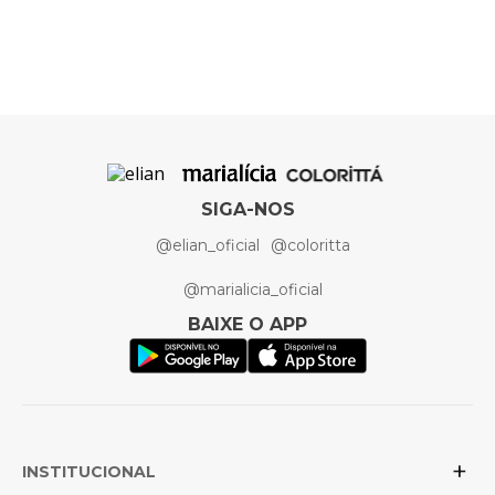
Cor
Preto
Elian Beats
Artigo
Conjunto
SIGA-NOS
@elian_oficial
@coloritta
@marialicia_oficial
BAIXE O APP
+
INSTITUCIONAL