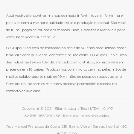
Aqui você vai encontrar marcas de moda infantil, juvenil, feminina e
plus size com a melhor qualidade, estilo e produção nacional. São mais
de 10 mil peças de roupas das marcas Elian, Colorittá e Marialícia para
vestir bem você e sua família.
O Grupo Elian está no mercado há mais de 30 anos produzindo moda
brasileira com qualidade, conforto e muito estilo. O Grupo Elian é uma
das indústrias têxteis líder de mercado com distribuição nacional e em
presença em 10 países. Produzimos com muito carinho pelas mãos de
muitos colaboradores mais de 10 milhões de peças de roupas ao ano.
Compre online com os melhores preços e promoções e receba no
conforto de sua casa.
Copyright © 2024 Elian Indústria Têxtil LTDA - CNPJ
82.698.085/0001-98. Todos os direitos reservados.
Rua Manoel Francisco da Costa, 215, Bairro Vieira - Jaraguá do Sul - SC,
89257-000