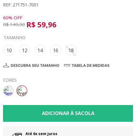
REF: 271751-7001
8
º
calça
9
º
vestidos
60%
OFF
R$
59
,
96
R$
149
,
90
10
º
colorittá
TAMANHO
10
12
14
16
18
DESCUBRA SEU TAMANHO
TABELA DE MEDIDAS
CORES
Até 6x sem juros