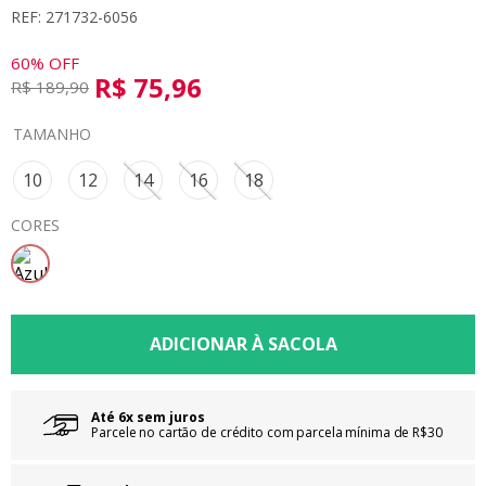
REF: 271732-6056
8
º
calça
9
º
vestidos
60%
OFF
R$
75
,
96
R$
189
,
90
10
º
colorittá
TAMANHO
10
12
14
16
18
CORES
Até 6x sem juros
Parcele no cartão de crédito com parcela mínima de R$30