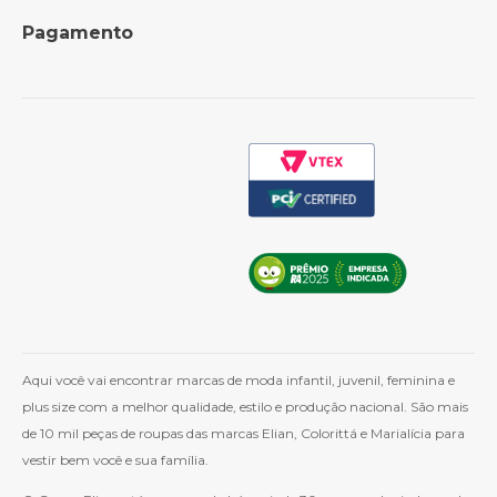
Formas de Pagamento
Perguntas Frequentes
Pagamento
Política de Frete
Como Comprar
Cashback
Whatsapp
Aqui você vai encontrar marcas de moda infantil, juvenil, feminina e
plus size com a melhor qualidade, estilo e produção nacional. São mais
de 10 mil peças de roupas das marcas Elian, Colorittá e Marialícia para
vestir bem você e sua família.