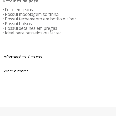
Detalhes da peça:
• Feito em jeans
• Possui modelagem soltinha
• Possui fechamento em botão e zíper
• Possui bolsos
• Possui detalhes em pregas
• Ideal para passeios ou festas
Informações técnicas
+
Sobre a marca
+
Material Principal
Jeans
Cor
Azul
Elian Beats
Artigo
Shorts