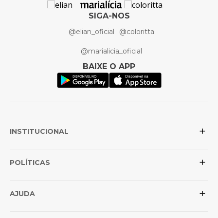
SIGA-NOS
@elian_oficial
@coloritta
@marialicia_oficial
BAIXE O APP
+
INSTITUCIONAL
+
Sobre a Elian
POLÍTICAS
Posso confiar na loja?
+
Conheça as marcas
Política de Privacidade
AJUDA
Revenda para lojistas
Trocas e Devoluções