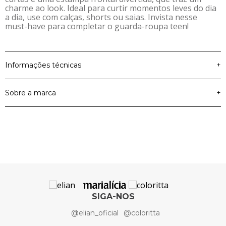
charme ao look. Ideal para curtir momentos leves do dia
a dia, use com calças, shorts ou saias. Invista nesse
must-have para completar o guarda-roupa teen!
Informações técnicas
+
Sobre a marca
+
Material Principal
Meia Malha
100% Algodão, 100%
Elian Beats é a marca para meninas e meninos que estão
Composição
Algodão
em fase de transição da infância para a adolescência.
Que querem se diferenciar e construir a sua identidade
Cor
Preto
através da sua imagem.
Coleção
Primavera Verão 2025
Elian Beats
SIGA-NOS
@elian_oficial
@coloritta
Artigo
Blusa