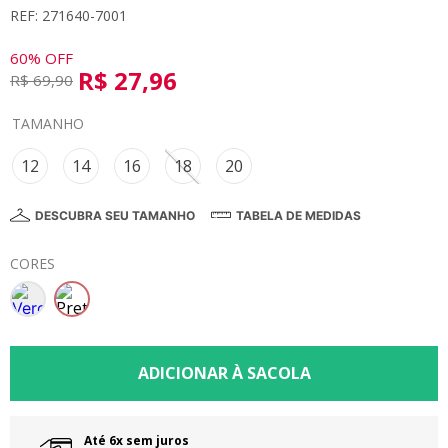
REF: 271640-7001
8
º
calça
9
º
vestidos
60%
OFF
R$
27
,
96
R$
69
,
90
10
º
colorittá
TAMANHO
12
14
16
18
20
DESCUBRA SEU TAMANHO
TABELA DE MEDIDAS
CORES
Até 6x sem juros