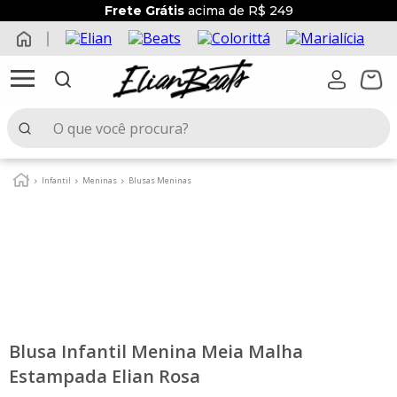
Frete Grátis
acima de R$ 249
O que você procura?
TERMOS MAIS BUSCADOS
Infantil
Meninas
Blusas Meninas
1
º
elian beats
2
º
conjunto menina
3
º
conjunto menino
4
º
conjunto
5
º
vestido
Blusa Infantil Menina Meia Malha
6
º
blusa
Estampada Elian Rosa
7
º
saia