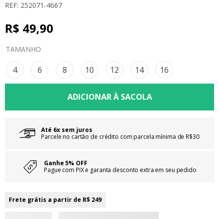
REF: 252071-4667
8
º
calça
R$
9
49
º
,
vestidos
90
10
º
colorittá
TAMANHO
4
6
8
10
12
14
16
Até 6x sem juros
Parcele no cartão de crédito com parcela mínima de R$30
Ganhe 5% OFF
Pague com PIX e garanta desconto extra em seu pedido
Frete grátis a partir de R$ 249