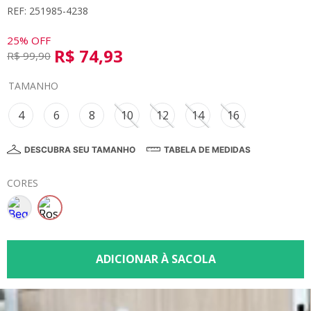
REF: 251985-4238
8
º
calça
9
º
vestidos
25%
OFF
R$
74
,
93
R$
99
,
90
10
º
colorittá
TAMANHO
4
6
8
10
12
14
16
DESCUBRA SEU TAMANHO
TABELA DE MEDIDAS
CORES