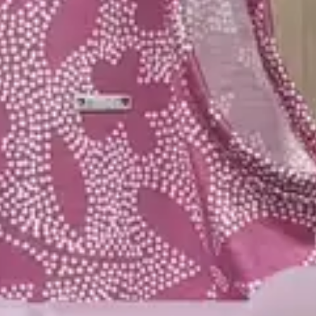
Detalhes da peça:
• Conjunto composto por regata e short saia
• Feito em meia malha
• Possui alças com detalhe em laço
• Possui lastex nas costas
• Possui estampa floral em pontilhismo
• Possui elástico no cós
• Ideal para passeios e momentos especiais
Informações técnicas
+
Sobre a marca
+
Material Principal
Meia Malha
Cor
Rosa
A Elian é a marca de roupas infantis e teens que faz
parte dos melhores momentos das crianças. A Elian
entrega moda infantil com qualidade e traz a cada nova
Artigo
Conjunto
estação peças diferenciadas de roupas para meninas e