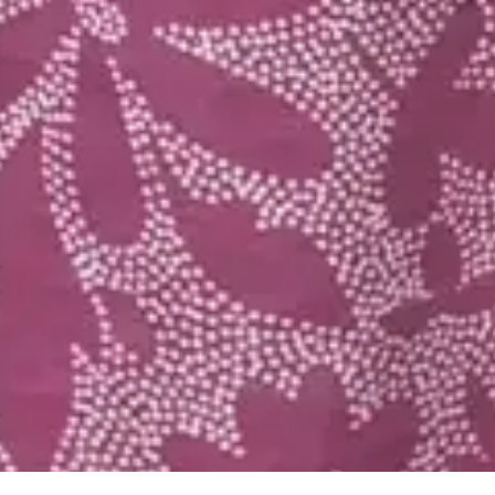
vestir bem você e sua família.
O Grupo Elian está no mercado há mais de 30 anos produzindo moda
brasileira com qualidade, conforto e muito estilo. O Grupo Elian é uma
das indústrias têxteis líder de mercado com distribuição nacional e em
presença em 10 países. Produzimos com muito carinho pelas mãos de
muitos colaboradores mais de 10 milhões de peças de roupas ao ano.
Compre online com os melhores preços e promoções e receba no
conforto de sua casa.
Copyright © 2024 Elian Indústria Têxtil LTDA - CNPJ
82.698.085/0001-98. Todos os direitos reservados.
Rua Manoel Francisco da Costa, 215, Bairro Vieira - Jaraguá do Sul - SC,
89257-000