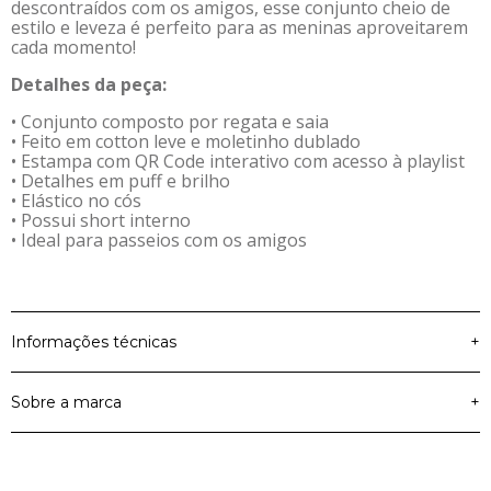
descontraídos com os amigos, esse conjunto cheio de
estilo e leveza é perfeito para as meninas aproveitarem
cada momento!
Detalhes da peça:
• Conjunto composto por regata e saia
• Feito em cotton leve e moletinho dublado
• Estampa com QR Code interativo com acesso à playlist
• Detalhes em puff e brilho
• Elástico no cós
• Possui short interno
• Ideal para passeios com os amigos
Informações técnicas
+
Sobre a marca
+
Cotton Leve e
Material Principal
Moletinho Dublado
A Elian é a marca de roupas infantis e teens que faz