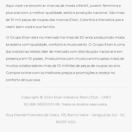
Aqui você vai encontrar marcas de moda infantil, juvenil, feminina e
plus size com a melhor qualidade, estilo e produção nacional. São mais
de 10 mil peças de roupas das marcas Elian, Colorittá e Marialícia para
vestir bem você e sua família.
O Grupo Elian está no mercado há mais de 30 anos produzindo moda
brasileira com qualidade, conforto e muito estilo. O Grupo Elian é uma
das indústrias têxteis líder de mercado com distribuição nacional e em
presença em 10 países. Produzimos com muito carinho pelas mãos de
muitos colaboradores mais de 10 milhões de peças de roupas ao ano.
Compre online com os melhores preços e promoções e receba no
conforto de sua casa.
Copyright © 2024 Elian Indústria Têxtil LTDA - CNPJ
82.698.085/0001-98. Todos os direitos reservados.
Rua Manoel Francisco da Costa, 215, Bairro Vieira - Jaraguá do Sul - SC,
89257-000