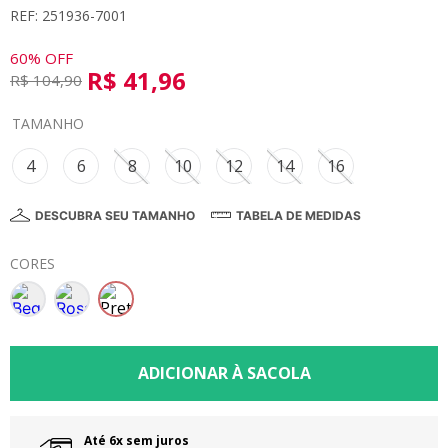
REF: 251936-7001
8
º
saia
9
º
vestidos
60%
OFF
R$
41
,
96
R$
104
,
90
10
º
colorittá
TAMANHO
4
6
8
10
12
14
16
DESCUBRA SEU TAMANHO
TABELA DE MEDIDAS
CORES
Até 6x sem juros