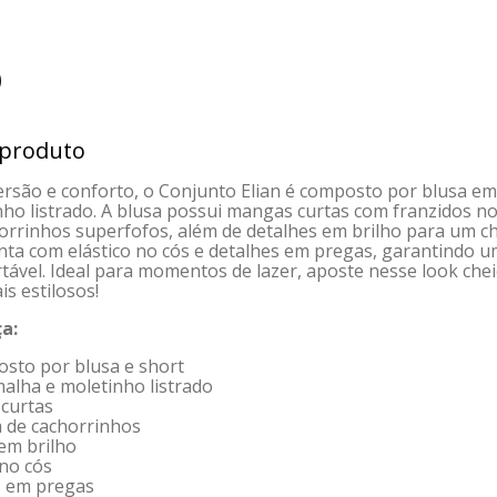
)
 produto
rsão e conforto, o Conjunto Elian é composto por blusa em
nho listrado. A blusa possui mangas curtas com franzidos 
orrinhos superfofos, além de detalhes em brilho para um ch
onta com elástico no cós e detalhes em pregas, garantindo
rtável. Ideal para momentos de lazer, aposte nesse look chei
is estilosos!
a:
osto por blusa e short
malha e moletinho listrado
 curtas
a de cachorrinhos
 em brilho
 no cós
s em pregas