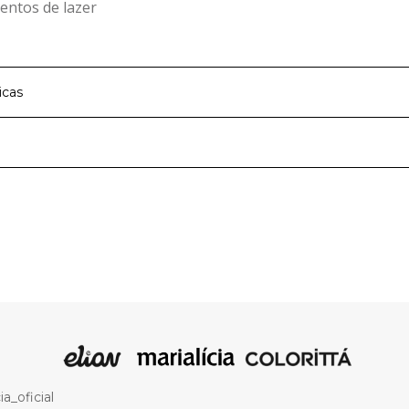
entos de lazer
icas
cipal
Meia Malha e Moletinho L
Bege
a de roupas infantis e teens que faz parte dos melhores mom
moda infantil com qualidade e traz a cada nova estação peças
nas e meninos com muito conforto e estilo. São roupas par
Conjunto
melhores descobertas ao lado dos amigos e família, com mui
vimento.
a_oficial