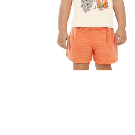
10
º
colorittá