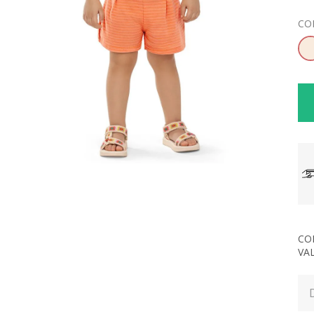
CO
CO
VA