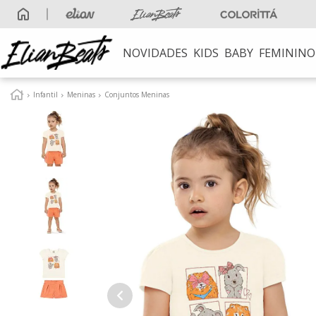
NOVIDADES
KIDS
BABY
FEMININO
TERMOS MAIS B
Infantil
Meninas
Conjuntos Meninas
1
º
elian beats
2
º
conjunto meni
3
º
conjunto
4
º
conjunto meni
5
º
vestido
6
º
saia
7
º
blusa
8
º
calça
9
º
vestidos