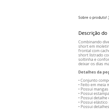
Sobre o produto! ;
Descrição do
Combinando dive
short em moleti
frontal com cach
short listrado c
soltinha e confo
deixar os dias ma
Detalhes da peç
• Conjunto comp
• Feito em meia 
• Possui mangas
• Possui estamp
• Possui detalhe
• Possui elástico
• Possui detalhe