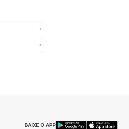
+
+
istrado
entos das crianças.
 diferenciadas de
a crianças que
ta diversão e
BAIXE O APP