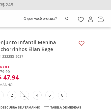
R$ 249
5% 
O que você procura?
njunto Infantil Menina
chorrinhos Elian Bege
: 232285-2037
%
OFF
79
,
90
$
47
,
94
MANHO
1
2
3
4
6
8
DESCUBRA SEU TAMANHO
TABELA DE MEDIDAS