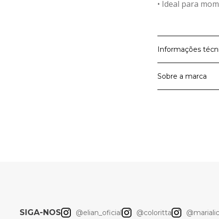
• Ideal para mom
Informações técn
Sobre a marca
Material Prin
Cor
A Elian é a marc
A Elian entrega 
roupas para meni
Artigo
querem viver as 
liberdade de mo
Elian
SIGA-NOS
@elian_oficial
@coloritta
@marialici