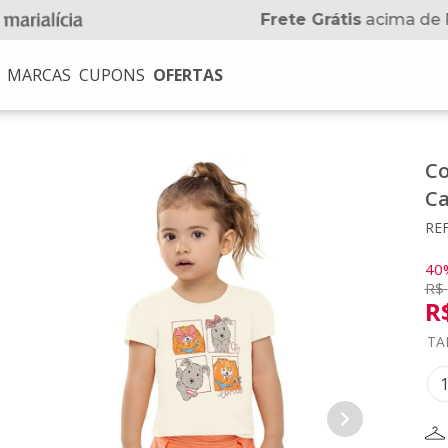
Frete Grátis
acima de 
MARCAS
CUPONS
OFERTAS
USCADOS
Co
na
Ca
REF
no
40
R$
R
TA