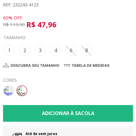
REF: 232243-4123
8
º
saia
9
º
vestidos
60%
OFF
R$
47
,
96
R$
119
,
90
10
º
colorittá
TAMANHO
1
2
3
4
6
8
DESCUBRA SEU TAMANHO
TABELA DE MEDIDAS
CORES
Até 6x sem juros