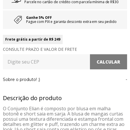
Parcele no cartão de crédito com parcela mínima de R$30
Ganhe 5% OFF
Pague com PIX e garanta desconto extra em seu pedido
Frete grátis a partir de R$ 249
CONSULTE PRAZO E VALOR DE FRETE
Sobre o produto! ;)
-
Descrição do produto
O Conjunto Elian é composto por blusa em malha
botonê e short saia em sarja. A blusa de mangas curtas
possui uma textura diferenciada e estampa frontal com
detalhes em glitter e puff, trazendo um charme extra ao
look. Já o short saia conta com elástico no cós e tiras