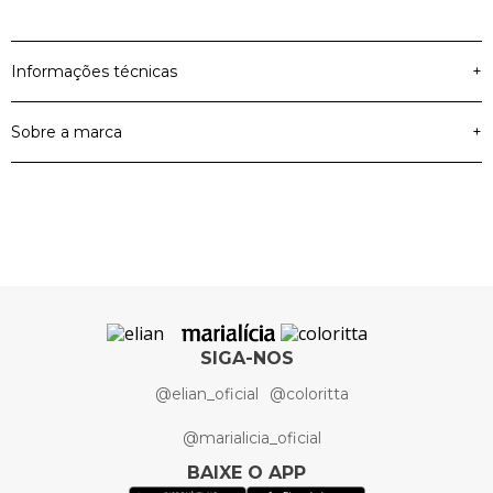
Informações técnicas
+
Sobre a marca
+
Material Principal
Tactel Com Elastano
96% Poliéster 4%
Elian
Composição
Elastano
Cor
Azul
Coleção
Permanentes
SIGA-NOS
@elian_oficial
@coloritta
Artigo
Bermuda
@marialicia_oficial
BAIXE O APP