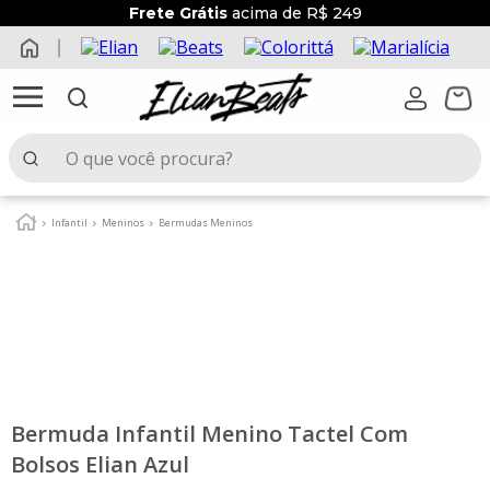
Frete Grátis
acima de R$ 249
O que você procura?
TERMOS MAIS BUSCADOS
Infantil
Meninos
Bermudas Meninos
1
º
elian beats
2
º
conjunto menina
3
º
conjunto menino
4
º
conjunto
5
º
vestido
Bermuda Infantil Menino Tactel Com
6
º
blusa
Bolsos Elian Azul
7
º
saia