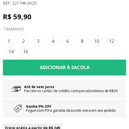
REF: 221748-6025
8
º
calça
R$
9
59
º
,
vestidos
90
10
º
colorittá
TAMANHO
1
2
3
4
6
8
10
12
14
16
Até 6x sem juros
Parcele no cartão de crédito com parcela mínima de R$30
Ganhe 5% OFF
Pague com PIX e garanta desconto extra em seu pedido
Frete grátis a partir de R$ 249