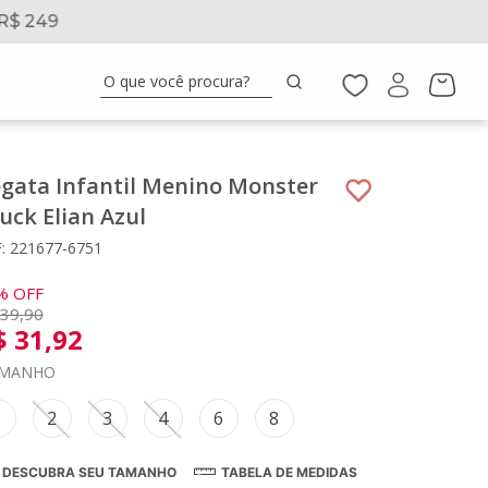
R$ 249
5% 
O que você procura?
gata Infantil Menino Monster
uck Elian Azul
: 221677-6751
%
OFF
39
,
90
$
31
,
92
MANHO
1
2
3
4
6
8
DESCUBRA SEU TAMANHO
TABELA DE MEDIDAS