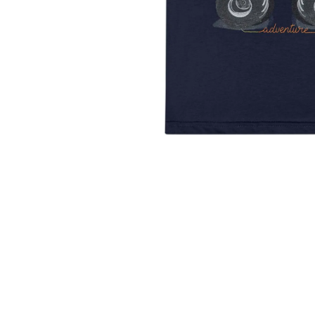
10
º
colorittá