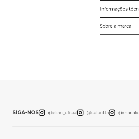
Informações técn
Sobre a marca
Material Prin
Cor
A Elian é a marc
A Elian entrega 
roupas para meni
Artigo
querem viver as 
liberdade de mo
Elian
SIGA-NOS
@elian_oficial
@coloritta
@marialici