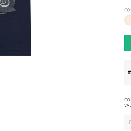
CO
CO
VA