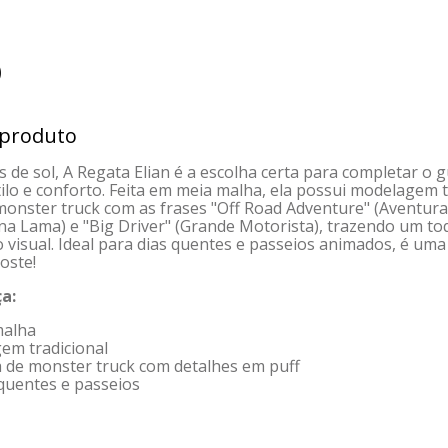
)
 produto
as de sol, A Regata Elian é a escolha certa para completar o
lo e conforto. Feita em meia malha, ela possui modelagem t
nster truck com as frases "Off Road Adventure" (Aventura 
 na Lama) e "Big Driver" (Grande Motorista), trazendo um to
 visual. Ideal para dias quentes e passeios animados, é uma 
oste!
a:
malha
em tradicional
a de monster truck com detalhes em puff
 quentes e passeios