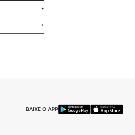
+
+
entos das crianças.
 diferenciadas de
a crianças que
ta diversão e
BAIXE O APP