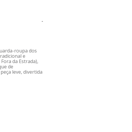
-
 guarda-roupa dos
radicional e
Fora da Estrada),
que de
peça leve, divertida