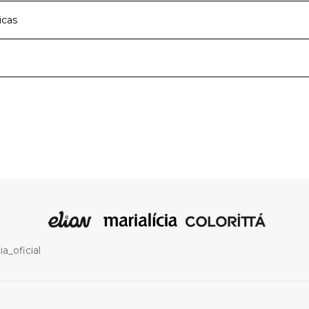
icas
cipal
Meia Malha
Azul
a de roupas infantis e teens que faz parte dos melhores mom
moda infantil com qualidade e traz a cada nova estação peças
nas e meninos com muito conforto e estilo. São roupas par
Regata
melhores descobertas ao lado dos amigos e família, com mui
vimento.
a_oficial