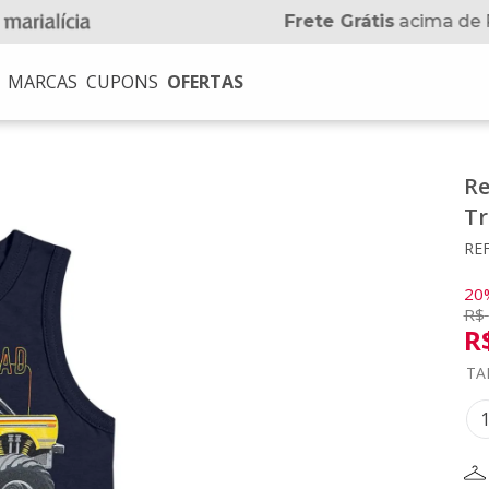
Frete Grátis
acima de 
MARCAS
CUPONS
OFERTAS
USCADOS
Re
Tr
na
REF
no
20
R$
R
TA