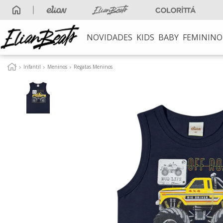
NOVIDADES
KIDS
BABY
FEMININO
TERMOS MAIS B
Infantil
Meninos
Regatas Meninos
1
º
elian beats
2
º
conjunto
3
º
conjunto meni
4
º
conjunto meni
5
º
vestido
6
º
saia
7
º
blusa
8
º
calça
9
º
vestidos