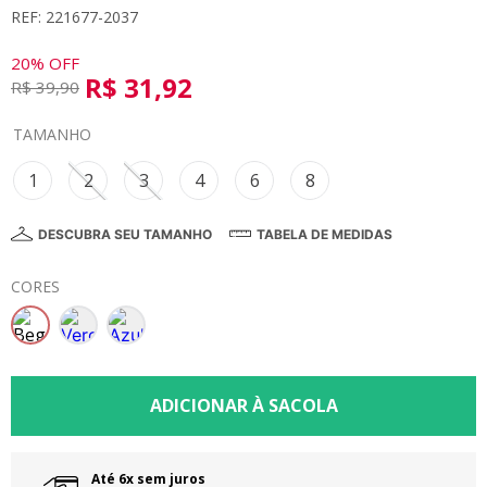
REF: 221677-2037
8
º
calça
9
º
vestidos
20%
OFF
R$
31
,
92
R$
39
,
90
10
º
colorittá
TAMANHO
1
2
3
4
6
8
DESCUBRA SEU TAMANHO
TABELA DE MEDIDAS
CORES
Até 6x sem juros