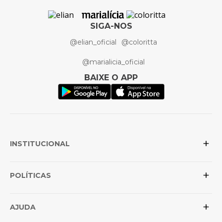
SIGA-NOS
@elian_oficial
@coloritta
@marialicia_oficial
BAIXE O APP
+
INSTITUCIONAL
+
Sobre a Elian
POLÍTICAS
Posso confiar na loja?
+
Conheça as marcas
Política de Privacidade
AJUDA
Revenda para lojistas
Trocas e Devoluções