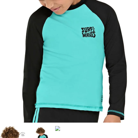
8
º
calça
9
º
vestidos
10
º
colorittá