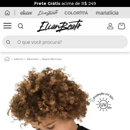
Frete Grátis
acima de R$ 249
O que você procura?
TERMOS MAIS BUSCADOS
Infantil
Meninos
Beach Meninos
1
º
elian beats
2
º
conjunto menina
3
º
conjunto menino
4
º
conjunto
5
º
vestido
6
º
blusa
7
º
saia