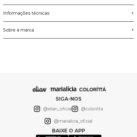
Informações técnicas
+
Sobre a marca
+
Malha Com Proteção
Material Principal
UV
Elian
90% Poliéster 10%
Elastano, 90% Poliéster
10% Elastano, 90%
Composição
Poliéster 10% Elastano,
90% Poliéster 10%
Elastano, 90% Poliéster
10% Elastano
SIGA-NOS
Cor
Preto
@elian_oficial
@coloritta
@marialicia_oficial
Artigo
Camiseta
BAIXE O APP