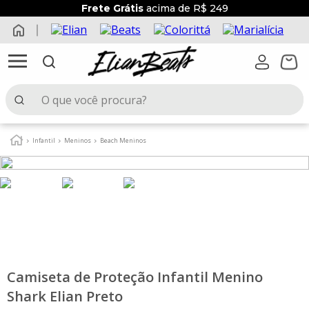
Frete Grátis
acima de R$ 249
O que você procura?
TERMOS MAIS BUSCADOS
Infantil
Meninos
Beach Meninos
1
º
elian beats
2
º
conjunto menina
3
º
conjunto menino
4
º
conjunto
5
º
vestido
6
º
blusa
Camiseta de Proteção Infantil Menino
Shark Elian Preto
7
º
saia