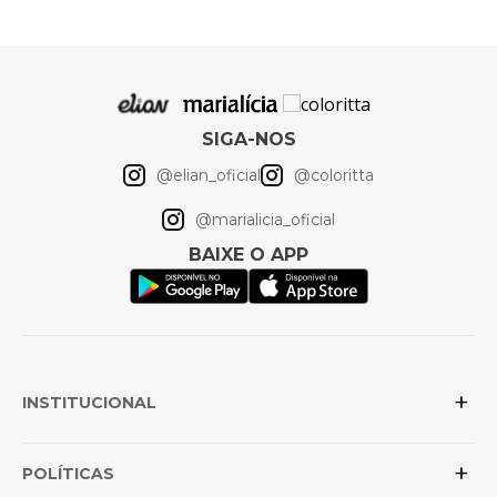
Elastano, 90% Poliéster
10% Elastano, 90%
Composição
Poliéster 10% Elastano,
90% Poliéster 10%
Elastano, 90% Poliéster
10% Elastano
SIGA-NOS
Cor
Preto
@elian_oficial
@coloritta
@marialicia_oficial
Artigo
Camiseta
BAIXE O APP
+
INSTITUCIONAL
+
Sobre a Elian
POLÍTICAS