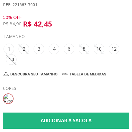
REF: 221663-7001
8
º
calça
9
º
vestidos
50%
OFF
R$
42
,
45
R$
84
,
90
10
º
colorittá
TAMANHO
1
2
3
4
6
8
10
12
14
DESCUBRA SEU TAMANHO
TABELA DE MEDIDAS
CORES