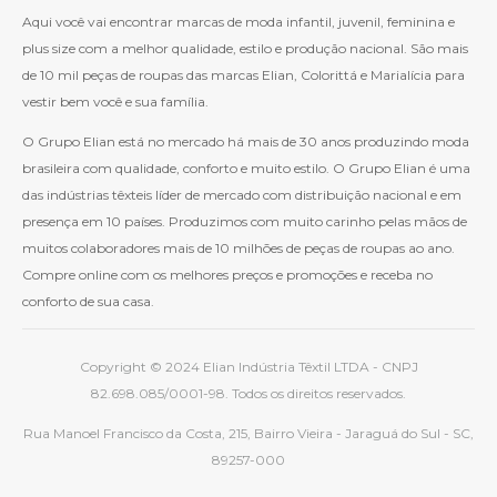
Aqui você vai encontrar marcas de moda infantil, juvenil, feminina e
plus size com a melhor qualidade, estilo e produção nacional. São mais
de 10 mil peças de roupas das marcas Elian, Colorittá e Marialícia para
vestir bem você e sua família.
O Grupo Elian está no mercado há mais de 30 anos produzindo moda
brasileira com qualidade, conforto e muito estilo. O Grupo Elian é uma
das indústrias têxteis líder de mercado com distribuição nacional e em
presença em 10 países. Produzimos com muito carinho pelas mãos de
muitos colaboradores mais de 10 milhões de peças de roupas ao ano.
Compre online com os melhores preços e promoções e receba no
conforto de sua casa.
Copyright © 2024 Elian Indústria Têxtil LTDA - CNPJ
82.698.085/0001-98. Todos os direitos reservados.
Rua Manoel Francisco da Costa, 215, Bairro Vieira - Jaraguá do Sul - SC,
89257-000