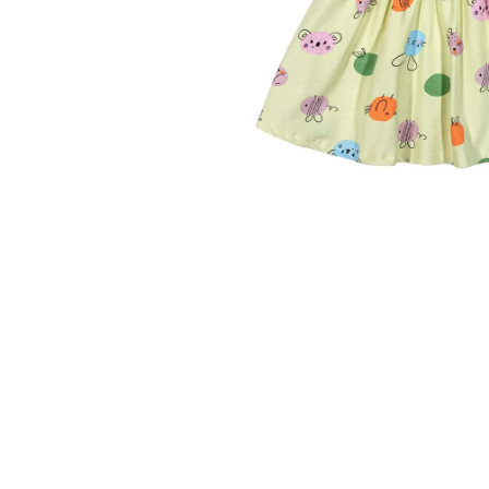
10
º
colorittá