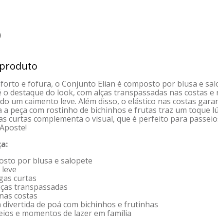
)
 produto
rto e fofura, o Conjunto Elian é composto por blusa e sa
 é o destaque do look, com alças transpassadas nas costas e 
ndo um caimento leve. Além disso, o elástico nas costas gara
a peça com rostinho de bichinhos e frutas traz um toque lúd
as curtas complementa o visual, que é perfeito para passe
 Aposte!
a:
osto por blusa e salopete
 leve
gas curtas
lças transpassadas
 nas costas
 divertida de poá com bichinhos e frutinhas
seios e momentos de lazer em família