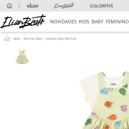
NOVIDADES
KIDS
BABY
FEMININO
TERMOS MAIS B
Baby
Meninas Baby
Vestidos Baby Meninas
1
º
elian beats
2
º
conjunto meni
3
º
conjunto meni
4
º
conjunto
5
º
vestido
6
º
blusa
7
º
saia
8
º
calça
9
º
vestidos