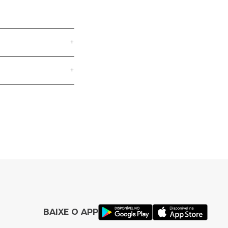
+
+
entos das crianças.
 diferenciadas de
a crianças que
ta diversão e
BAIXE O APP