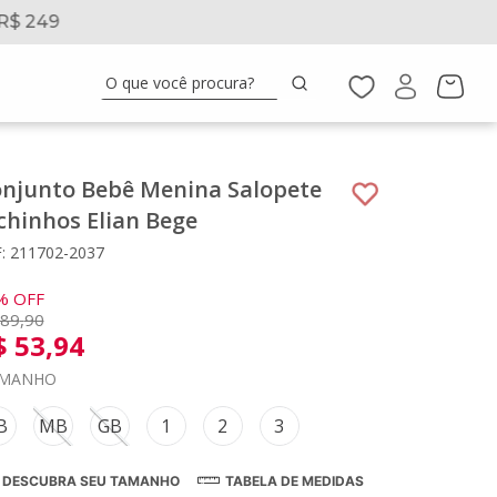
R$ 249
5% 
O que você procura?
njunto Bebê Menina Salopete
chinhos Elian Bege
: 211702-2037
%
OFF
89
,
90
$
53
,
94
MANHO
B
MB
GB
1
2
3
DESCUBRA SEU TAMANHO
TABELA DE MEDIDAS