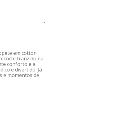
-
lopete em cotton
recorte franzido na
nte conforto e a
ico e divertido. Já
ios e momentos de