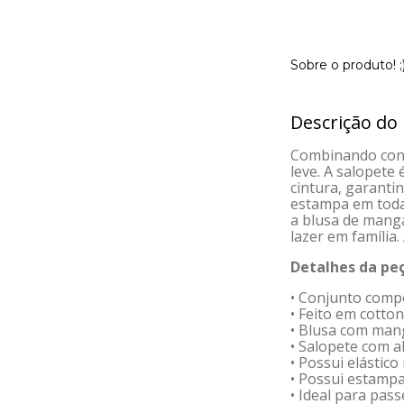
Sobre o produto! ;
Descrição do
Combinando confo
leve. A salopete
cintura, garanti
estampa em toda 
a blusa de mang
lazer em família.
Detalhes da peç
• Conjunto comp
• Feito em cotton
• Blusa com man
• Salopete com a
• Possui elástico
• Possui estampa
• Ideal para pas