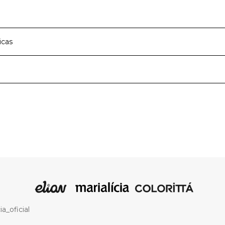
icas
cipal
Cotton Leve
Bege
a de roupas infantis e teens que faz parte dos melhores mom
moda infantil com qualidade e traz a cada nova estação peças
nas e meninos com muito conforto e estilo. São roupas par
Vestido
melhores descobertas ao lado dos amigos e família, com mui
vimento.
a_oficial