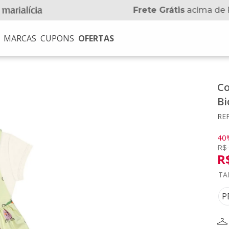
Frete Grátis
acima de 
MARCAS
CUPONS
OFERTAS
USCADOS
Co
na
Bi
no
REF
40
R$
R
TA
P