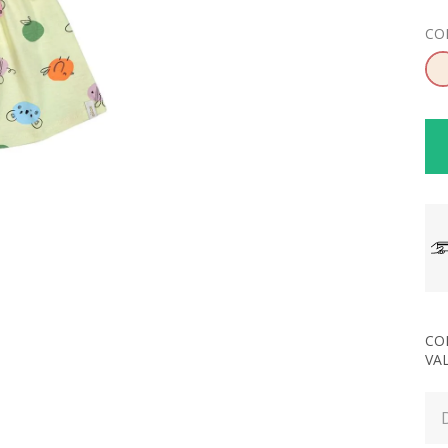
CO
CO
VA