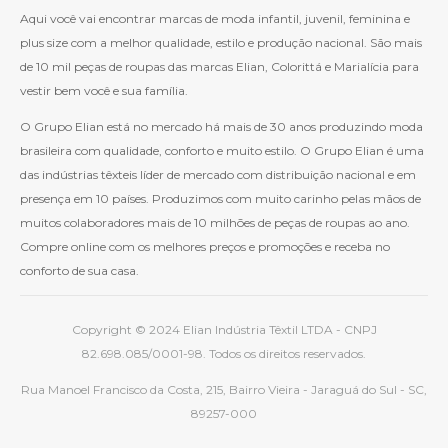
Aqui você vai encontrar marcas de moda infantil, juvenil, feminina e
plus size com a melhor qualidade, estilo e produção nacional. São mais
de 10 mil peças de roupas das marcas Elian, Colorittá e Marialícia para
vestir bem você e sua família.
O Grupo Elian está no mercado há mais de 30 anos produzindo moda
brasileira com qualidade, conforto e muito estilo. O Grupo Elian é uma
das indústrias têxteis líder de mercado com distribuição nacional e em
presença em 10 países. Produzimos com muito carinho pelas mãos de
muitos colaboradores mais de 10 milhões de peças de roupas ao ano.
Compre online com os melhores preços e promoções e receba no
conforto de sua casa.
Copyright © 2024 Elian Indústria Têxtil LTDA - CNPJ
82.698.085/0001-98. Todos os direitos reservados.
Rua Manoel Francisco da Costa, 215, Bairro Vieira - Jaraguá do Sul - SC,
89257-000