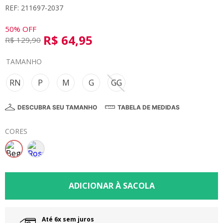
REF: 211697-2037
8
º
calça
9
º
vestidos
50%
OFF
R$
64
,
95
R$
129
,
90
10
º
colorittá
TAMANHO
RN
P
M
G
GG
DESCUBRA SEU TAMANHO
TABELA DE MEDIDAS
CORES
Até 6x sem juros