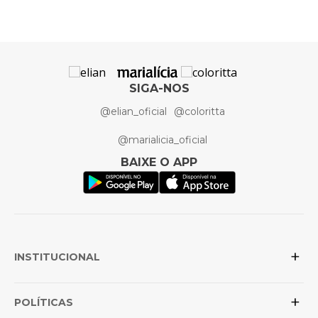
Elian
Artigo
Kit Baby
SIGA-NOS
@elian_oficial
@coloritta
@marialicia_oficial
BAIXE O APP
+
INSTITUCIONAL
+
Sobre a Elian
POLÍTICAS