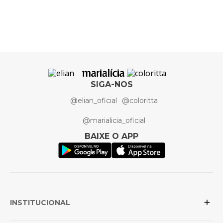
Cor
Rosa
Elian
Artigo
Kit Baby
SIGA-NOS
@elian_oficial
@coloritta
@marialicia_oficial
BAIXE O APP
+
INSTITUCIONAL