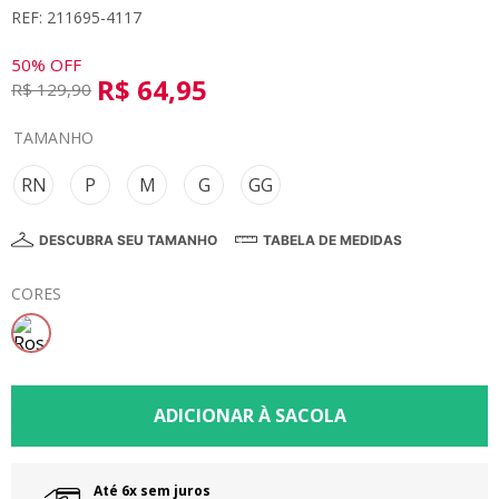
REF: 211695-4117
8
º
calça
9
º
vestidos
50%
OFF
R$
64
,
95
R$
129
,
90
10
º
colorittá
TAMANHO
RN
P
M
G
GG
DESCUBRA SEU TAMANHO
TABELA DE MEDIDAS
CORES
Até 6x sem juros