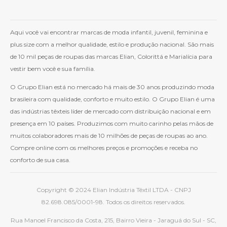
Aqui você vai encontrar marcas de moda infantil, juvenil, feminina e
plus size com a melhor qualidade, estilo e produção nacional. São mais
de 10 mil peças de roupas das marcas Elian, Colorittá e Marialícia para
vestir bem você e sua família.
O Grupo Elian está no mercado há mais de 30 anos produzindo moda
brasileira com qualidade, conforto e muito estilo. O Grupo Elian é uma
das indústrias têxteis líder de mercado com distribuição nacional e em
presença em 10 países. Produzimos com muito carinho pelas mãos de
muitos colaboradores mais de 10 milhões de peças de roupas ao ano.
Compre online com os melhores preços e promoções e receba no
conforto de sua casa.
Copyright © 2024 Elian Indústria Têxtil LTDA - CNPJ
82.698.085/0001-98. Todos os direitos reservados.
Rua Manoel Francisco da Costa, 215, Bairro Vieira - Jaraguá do Sul - SC,