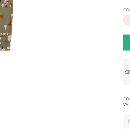
CO
CO
VA