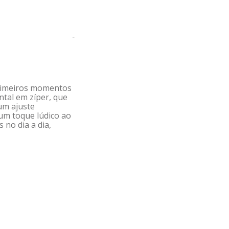
-
primeiros momentos
ntal em zíper, que
um ajuste
um toque lúdico ao
 no dia a dia,