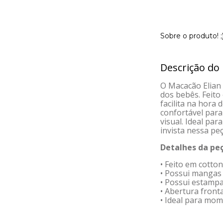
Sobre o produto! ;
Descrição do
O Macacão Elian
dos bebês. Feito
facilita na hora
confortável par
visual. Ideal pa
invista nessa pe
Detalhes da peç
• Feito em cotton
• Possui mangas
• Possui estamp
• Abertura front
• Ideal para mom