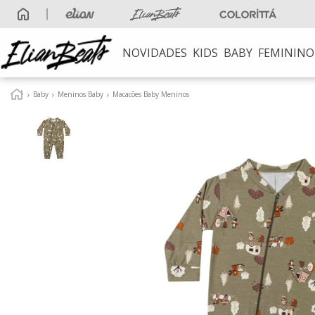
NOVIDADES
KIDS
BABY
FEMININO
TERMOS MAIS B
Baby
Meninos Baby
Macacões Baby Meninos
1
º
elian beats
2
º
conjunto meni
3
º
conjunto meni
4
º
conjunto
5
º
vestido
6
º
blusa
7
º
saia
8
º
calça
9
º
vestidos