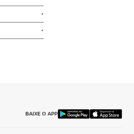
+
+
entos das crianças.
 diferenciadas de
a crianças que
ta diversão e
BAIXE O APP