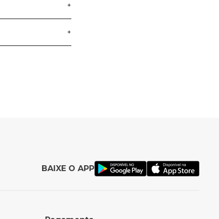
+
+
entos das crianças.
 diferenciadas de
a crianças que
ta diversão e
BAIXE O APP