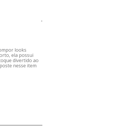
-
compor looks
orto, ela possui
oque divertido ao
aposte nesse item