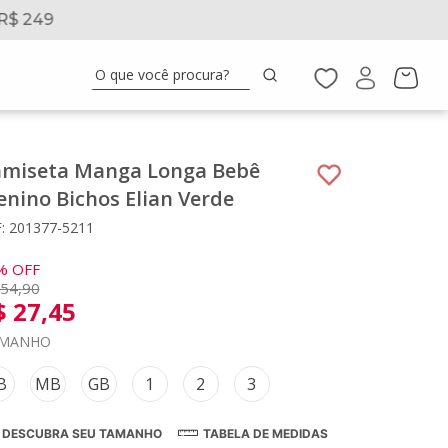
R$ 249
5% 
O que você procura?
miseta Manga Longa Bebê
nino Bichos Elian Verde
: 201377-5211
%
OFF
54
,
90
$
27
,
45
MANHO
B
MB
GB
1
2
3
DESCUBRA SEU TAMANHO
TABELA DE MEDIDAS