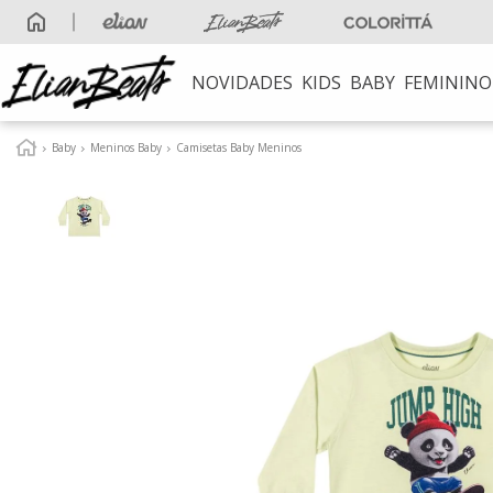
NOVIDADES
KIDS
BABY
FEMININO
TERMOS MAIS B
Baby
Meninos Baby
Camisetas Baby Meninos
1
º
elian beats
2
º
conjunto
3
º
conjunto meni
4
º
conjunto meni
5
º
vestido
6
º
saia
7
º
blusa
8
º
calça
9
º
vestidos