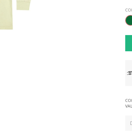
CO
CO
VA