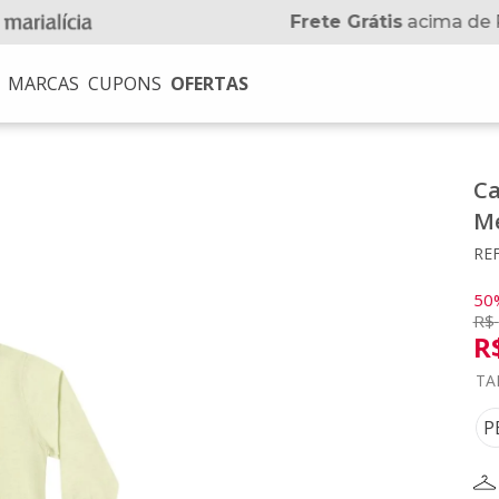
Frete Grátis
acima de 
MARCAS
CUPONS
OFERTAS
USCADOS
Ca
Me
na
REF
no
50
R$
R
TA
P