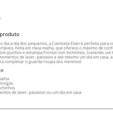
)
 produto
o dia a dia dos pequenos, a Camiseta Elian é perfeita para 
ortáveis. Feita em meia malha, que oferece o máximo de conf
om punhos e estampa frontal com bichinhos, trazendo um t
 momentos de lazer, passeios e até mesmo um dia em casa, 
ara completar o guarda-roupa dos meninos!
a:
malha
 longas
ichinhos
entos de lazer, passeios ou um dia em casa