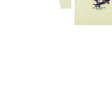
10
º
colorittá