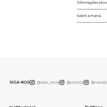
Informações técn
Sobre a marca
Material Prin
Cor
A Elian é a marc
A Elian entrega 
roupas para meni
Artigo
querem viver as 
liberdade de mo
Elian
SIGA-NOS
@elian_oficial
@coloritta
@marialici