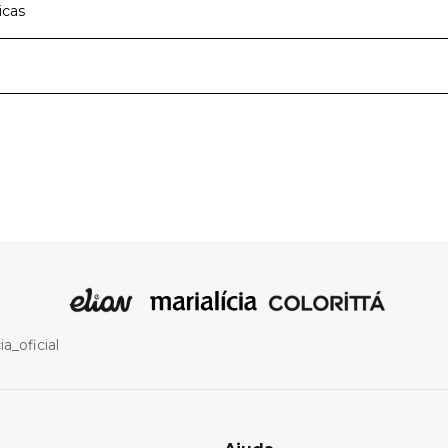
icas
cipal
Meia Malha
Verde
a de roupas infantis e teens que faz parte dos melhores mom
moda infantil com qualidade e traz a cada nova estação peças
nas e meninos com muito conforto e estilo. São roupas par
Camiseta
melhores descobertas ao lado dos amigos e família, com mui
vimento.
a_oficial