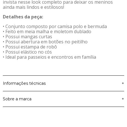
invista nesse look completo para deixar os meninos
ainda mais lindos e estilosos!
Detalhes da peça:
• Conjunto composto por camisa polo e bermuda
• Feito em meia malha e moletom dublado
• Possui mangas curtas
• Possui abertura em botões no peitilho
• Possui estampa de robô
• Possui elástico no cós
• Ideal para passeios e encontros em família
Informações técnicas
+
Sobre a marca
+
Meia Malha e Moletom
Material Principal
Dublado
Elian
Cor
Laranja