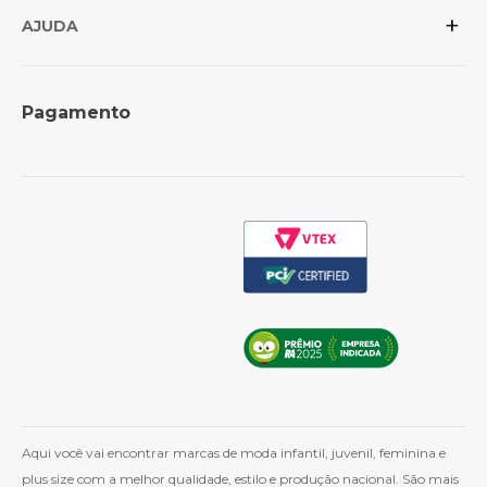
+
Conheça as marcas
Política de Privacidade
AJUDA
Revenda para lojistas
Trocas e Devoluções
Formas de Pagamento
Perguntas Frequentes
Pagamento
Política de Frete
Como Comprar
Cashback
Whatsapp
Aqui você vai encontrar marcas de moda infantil, juvenil, feminina e
plus size com a melhor qualidade, estilo e produção nacional. São mais