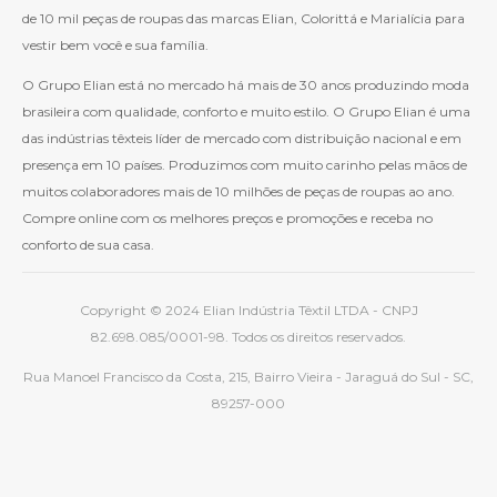
de 10 mil peças de roupas das marcas Elian, Colorittá e Marialícia para
vestir bem você e sua família.
O Grupo Elian está no mercado há mais de 30 anos produzindo moda
brasileira com qualidade, conforto e muito estilo. O Grupo Elian é uma
das indústrias têxteis líder de mercado com distribuição nacional e em
presença em 10 países. Produzimos com muito carinho pelas mãos de
muitos colaboradores mais de 10 milhões de peças de roupas ao ano.
Compre online com os melhores preços e promoções e receba no
conforto de sua casa.
Copyright © 2024 Elian Indústria Têxtil LTDA - CNPJ
82.698.085/0001-98. Todos os direitos reservados.
Rua Manoel Francisco da Costa, 215, Bairro Vieira - Jaraguá do Sul - SC,
89257-000