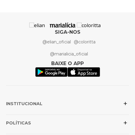
Artigo
Conjunto
SIGA-NOS
@elian_oficial
@coloritta
@marialicia_oficial
BAIXE O APP
+
INSTITUCIONAL
+
Sobre a Elian
POLÍTICAS
Posso confiar na loja?