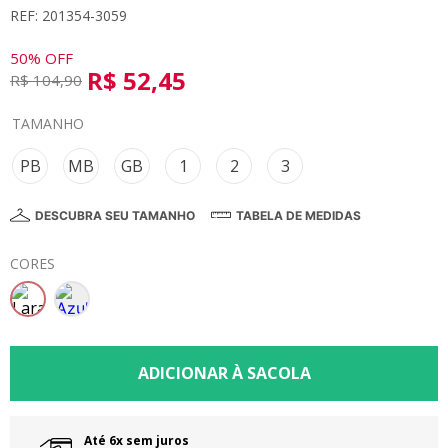
REF: 201354-3059
8
º
calça
9
º
vestidos
50%
OFF
R$
52
,
45
R$
104
,
90
10
º
colorittá
TAMANHO
PB
MB
GB
1
2
3
DESCUBRA SEU TAMANHO
TABELA DE MEDIDAS
CORES
Até 6x sem juros