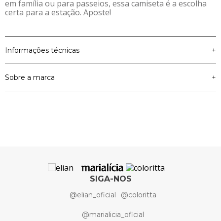
em família ou para passeios, essa camiseta é a escolha
certa para a estação. Aposte!
Informações técnicas
+
Sobre a marca
+
Material Principal
Malha Flamê
100% Algodão, 100%
Elian
Composição
Algodão
Cor
Vermelho
Coleção
Primavera Verão 2025
SIGA-NOS
@elian_oficial
@coloritta
Artigo
Camiseta
@marialicia_oficial