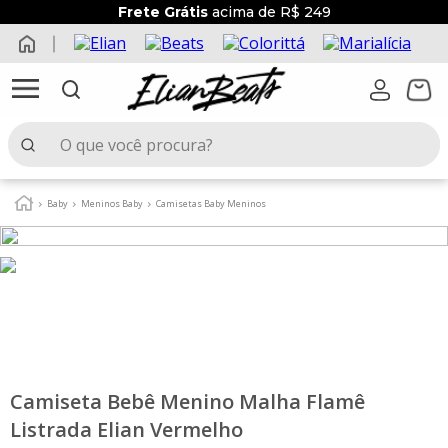
Frete Grátis
acima de R$ 249
O que você procura?
TERMOS MAIS BUSCADOS
Baby
Meninos Baby
Camisetas Baby Meninos
1
º
elian beats
2
º
conjunto menina
3
º
conjunto menino
4
º
conjunto
5
º
vestido
6
º
blusa
Camiseta Bebê Menino Malha Flamê
Listrada Elian Vermelho
7
º
saia