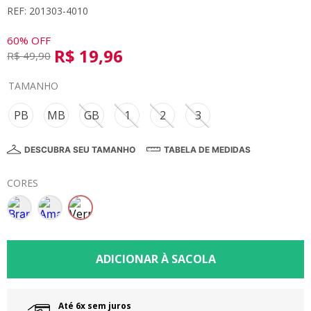
REF: 201303-4010
8
º
calça
9
º
vestidos
60%
OFF
R$
19
,
96
R$
49
,
90
10
º
colorittá
TAMANHO
PB
MB
GB
1
2
3
DESCUBRA SEU TAMANHO
TABELA DE MEDIDAS
CORES
Até 6x sem juros