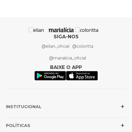
Composição
Algodão
Cor
Vermelho
Artigo
Colete
SIGA-NOS
@elian_oficial
@coloritta
@marialicia_oficial
BAIXE O APP
+
INSTITUCIONAL
+
Sobre a Elian
POLÍTICAS