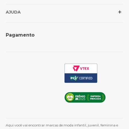
Posso confiar na loja?
+
Conheça as marcas
Política de Privacidade
AJUDA
Revenda para lojistas
Trocas e Devoluções
Formas de Pagamento
Perguntas Frequentes
Pagamento
Política de Frete
Como Comprar
Cashback
Whatsapp
Aqui você vai encontrar marcas de moda infantil, juvenil, feminina e