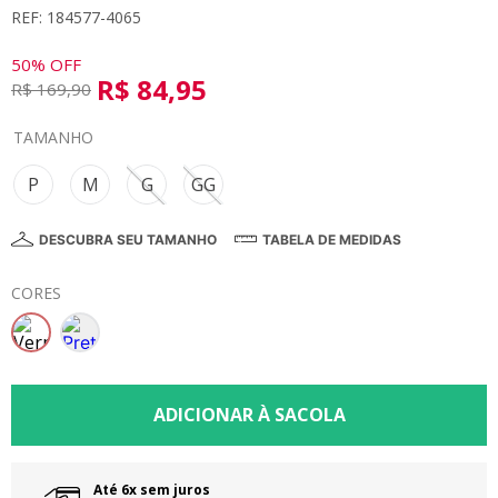
REF: 184577-4065
8
º
calça
9
º
vestidos
50%
OFF
R$
84
,
95
R$
169
,
90
10
º
colorittá
TAMANHO
P
M
G
GG
DESCUBRA SEU TAMANHO
TABELA DE MEDIDAS
CORES
Até 6x sem juros