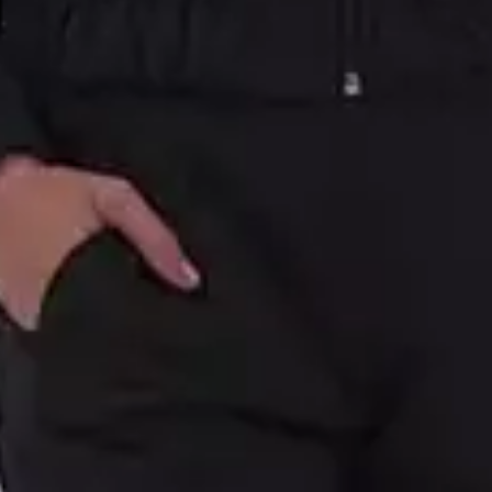
Cor
Preto
Artigo
Calça
SIGA-NOS
@elian_oficial
@coloritta
@marialicia_oficial
BAIXE O APP
+
INSTITUCIONAL