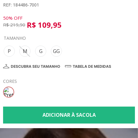
REF: 184486-7001
8
º
calça
9
º
vestidos
50%
OFF
R$
109
,
95
R$
219
,
90
10
º
colorittá
TAMANHO
P
M
G
GG
DESCUBRA SEU TAMANHO
TABELA DE MEDIDAS
CORES