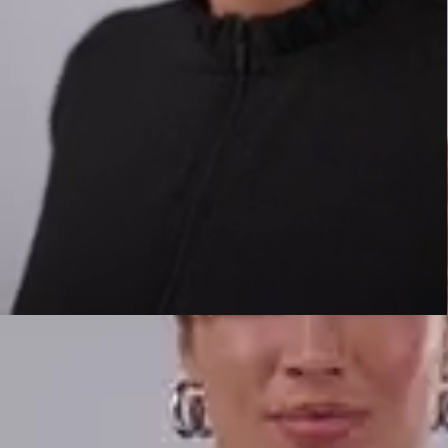
Até 6x sem juros
Parcele no cartão de crédito com parcela mínima de R$30
Ganhe 5% OFF
Pague com PIX e garanta desconto extra em seu pedido