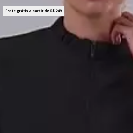
Frete grátis a partir de R$ 249
Sobre o produto! ;)
-
Descrição do produto
Combinando conforto e estilo, a Calça Marialícia é ideal
para o seu dia a dia. Feita em polistrech maquinetado, ela
possui modelagem reta e elástico na cintura, garantindo
um caimento perfeito. Além disso, os bolsos laterais
garantem praticidade e o seu design moderno permite
composições versáteis com blusas, camisas e blusões,
sendo a escolha certa para ir do trabalho ao seu
momento de lazer. Aposte nessa peça-chave para
completar seu closet com conforto, estilo e praticidade!
Detalhes da peça: