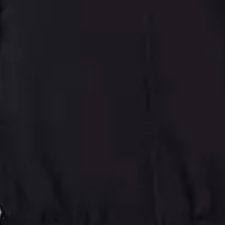
• Feita em polistrech maquinetado
• Modelagem reta
• Elástico no cós
• Possui bolsos
• Ideal para o dia a dia, trabalho e momentos de lazer
Modelo veste tamanho P. Medidas da modelo: 87cm de
busto; 95cm de quadril; e 70cm de cintura.
Informações técnicas
+
Sobre a marca
+
Material Principal
Polistrech Maquinetado