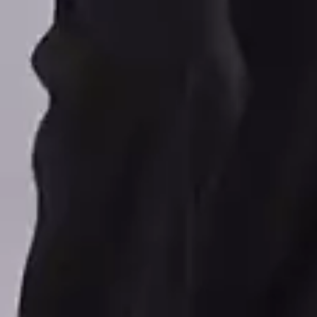
Aqui você vai encontrar marcas de moda infantil, juvenil, feminina e
plus size com a melhor qualidade, estilo e produção nacional. São mais
de 10 mil peças de roupas das marcas Elian, Colorittá e Marialícia para
vestir bem você e sua família.
O Grupo Elian está no mercado há mais de 30 anos produzindo moda
brasileira com qualidade, conforto e muito estilo. O Grupo Elian é uma
das indústrias têxteis líder de mercado com distribuição nacional e em
presença em 10 países. Produzimos com muito carinho pelas mãos de
muitos colaboradores mais de 10 milhões de peças de roupas ao ano.
Compre online com os melhores preços e promoções e receba no
conforto de sua casa.
Copyright © 2024 Elian Indústria Têxtil LTDA - CNPJ
82.698.085/0001-98. Todos os direitos reservados.