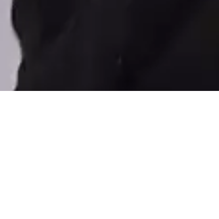
Rua Manoel Francisco da Costa, 215, Bairro Vieira - Jaraguá do Sul - SC,
89257-000