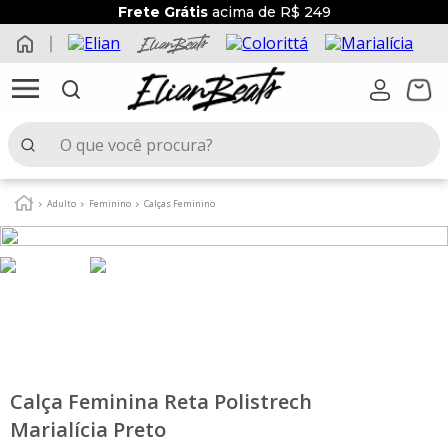
Frete Grátis
acima de R$ 249
O que você procura?
TERMOS MAIS BUSCADOS
Adulto
Feminino
Calças Feminino
1
º
elian beats
2
º
conjunto
3
º
conjunto menina
4
º
conjunto menino
5
º
vestido
6
º
saia
Calça Feminina Reta Polistrech
Marialícia Preto
7
º
blusa