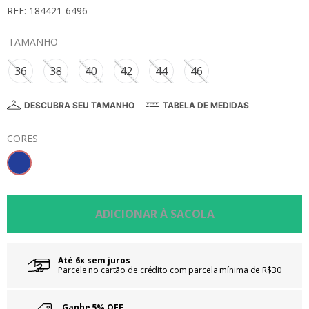
REF: 184421-6496
8
º
calça
9
º
vestidos
TAMANHO
10
º
colorittá
36
38
40
42
44
46
DESCUBRA SEU TAMANHO
TABELA DE MEDIDAS
CORES
Até 6x sem juros
Parcele no cartão de crédito com parcela mínima de R$30
Ganhe 5% OFF