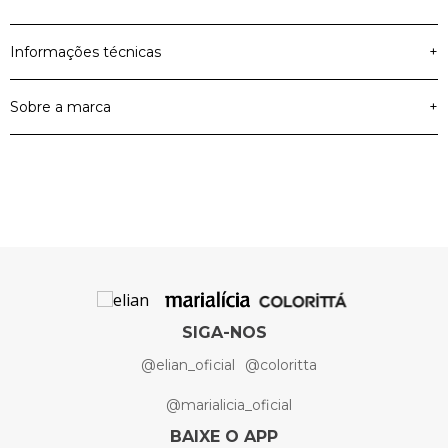
Informações técnicas
+
Sobre a marca
+
Material Principal
Jeans
Cor
Azul
Artigo
Calça
SIGA-NOS
@elian_oficial
@coloritta
@marialicia_oficial
BAIXE O APP