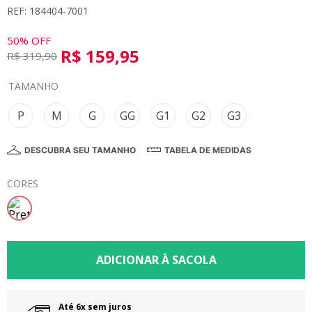
REF: 184404-7001
8
º
calça
9
º
vestidos
50%
OFF
R$
159
,
95
R$
319
,
90
10
º
colorittá
TAMANHO
P
M
G
GG
G1
G2
G3
DESCUBRA SEU TAMANHO
TABELA DE MEDIDAS
CORES
Até 6x sem juros