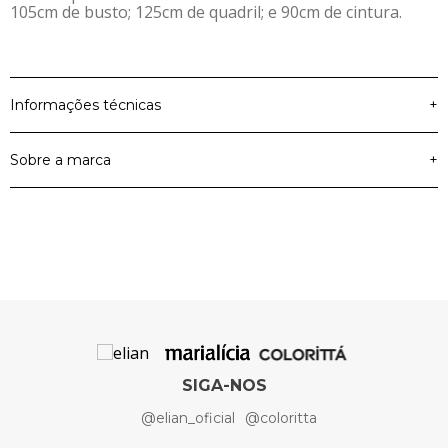
105cm de busto; 125cm de quadril; e 90cm de cintura.
Informações técnicas
+
Sobre a marca
+
Material Principal
Jeans Com Elastano
Cor
Preto
Artigo
Jaqueta
SIGA-NOS
@elian_oficial
@coloritta