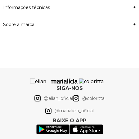
Informações técnicas
+
Sobre a marca
+
Material Principal
Jeans com Elastano
Cor
Azul
Artigo
Calça
SIGA-NOS
@elian_oficial
@coloritta
@marialicia_oficial
BAIXE O APP