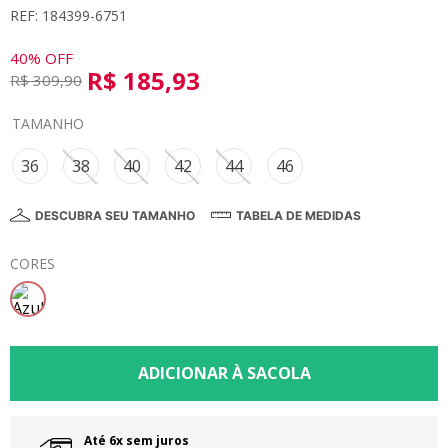
REF: 184399-6751
8
º
calça
9
º
vestidos
40%
OFF
R$
185
,
93
R$
309
,
90
10
º
colorittá
TAMANHO
36
38
40
42
44
46
DESCUBRA SEU TAMANHO
TABELA DE MEDIDAS
CORES
Até 6x sem juros