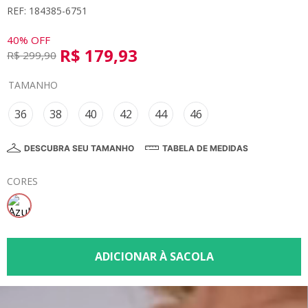
REF: 184385-6751
8
º
saia
9
º
vestidos
40%
OFF
R$
179
,
93
R$
299
,
90
10
º
colorittá
TAMANHO
36
38
40
42
44
46
DESCUBRA SEU TAMANHO
TABELA DE MEDIDAS
CORES