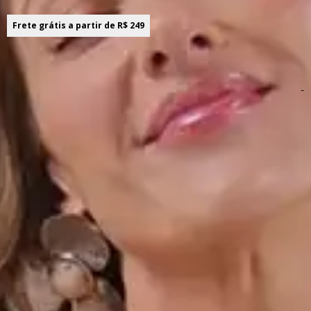
Frete grátis a partir de R$ 249
Sobre o produto! ;)
-
Descrição do produto
Combinando elegância e modernidade, a Saia Marialícia
promete autenticidade para o seu closet. Feita em jeans,
ela possui comprimento midi longo e modelagem evasê
com recortes verticais, que alongam o visual e valorizam
a silhueta com charme. Além disso, o fechamento em
botão garante praticidade para o dia a dia. Ideal para um
office look sofisticado ou um encontro especial, essa saia
é a escolha perfeita para quem busca estilo atemporal
com um toque urbano. Invista nesse must-have!
Detalhes da peça: