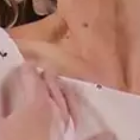
• Feita em jeans
• Comprimento midi longo
• Modelagem evasê com recortes
• Fechamento em botão
• Ideal para um office look ou encontros especiais
Modelo veste tamanho P. Medidas da modelo: 83cm de
busto; 99cm de quadril; e 65cm de cintura.
Informações técnicas
+
Sobre a marca
+
Material Principal
Jeans