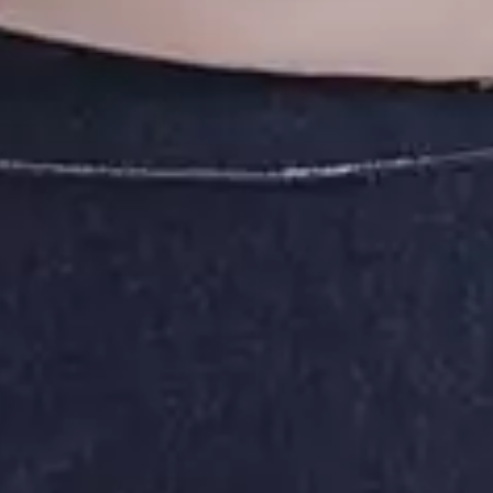
Aqui você vai encontrar marcas de moda infantil, juvenil, feminina e
plus size com a melhor qualidade, estilo e produção nacional. São mais
de 10 mil peças de roupas das marcas Elian, Colorittá e Marialícia para
vestir bem você e sua família.
O Grupo Elian está no mercado há mais de 30 anos produzindo moda
brasileira com qualidade, conforto e muito estilo. O Grupo Elian é uma
das indústrias têxteis líder de mercado com distribuição nacional e em
presença em 10 países. Produzimos com muito carinho pelas mãos de
muitos colaboradores mais de 10 milhões de peças de roupas ao ano.
Compre online com os melhores preços e promoções e receba no
conforto de sua casa.
Copyright © 2024 Elian Indústria Têxtil LTDA - CNPJ
82.698.085/0001-98. Todos os direitos reservados.
Rua Manoel Francisco da Costa, 215, Bairro Vieira - Jaraguá do Sul - SC,
89257-000