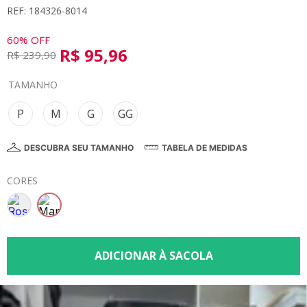
REF: 184326-8014
8
º
calça
9
º
vestidos
60%
OFF
R$
95
,
96
R$
239
,
90
10
º
colorittá
TAMANHO
P
M
G
GG
DESCUBRA SEU TAMANHO
TABELA DE MEDIDAS
CORES