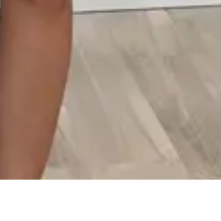
brasileira com qualidade, conforto e muito estilo. O Grupo Elian é uma
das indústrias têxteis líder de mercado com distribuição nacional e em
presença em 10 países. Produzimos com muito carinho pelas mãos de
muitos colaboradores mais de 10 milhões de peças de roupas ao ano.
Compre online com os melhores preços e promoções e receba no
conforto de sua casa.
Copyright © 2024 Elian Indústria Têxtil LTDA - CNPJ
82.698.085/0001-98. Todos os direitos reservados.
Rua Manoel Francisco da Costa, 215, Bairro Vieira - Jaraguá do Sul - SC,
89257-000