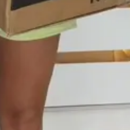
Cashback
Whatsapp
Aqui você vai encontrar marcas de moda infantil, juvenil, feminina e
plus size com a melhor qualidade, estilo e produção nacional. São mais
de 10 mil peças de roupas das marcas Elian, Colorittá e Marialícia para
vestir bem você e sua família.
O Grupo Elian está no mercado há mais de 30 anos produzindo moda