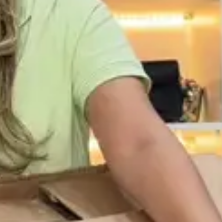
• Possui fechamento em zíper e botão
• Possui bolsos
• Ideal para ocasiões especiais
Modelo veste tamanho P. Medidas da modelo: 84cm de
busto; 90cm de quadril; e 63cm de cintura.
Informações técnicas
+
Sobre a marca
+
Material Principal
Alfaiataria
92% Viscose 8%
Composição
Poliéster
Cor
Marrom
Coleção
Alto Verão 2025/26
SIGA-NOS