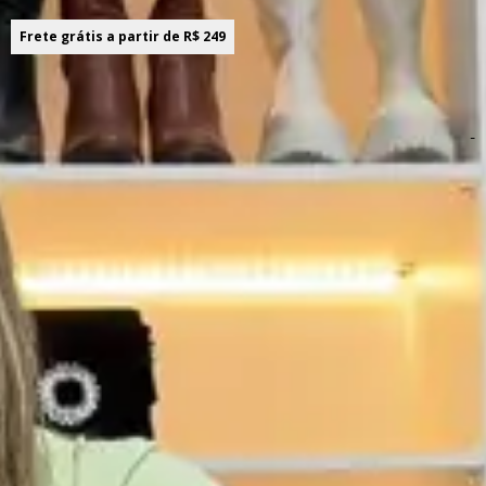
Frete grátis a partir de R$ 249
Sobre o produto! ;)
-
Descrição do produto
Ideal para composições elegantes e com um toque de
leveza, o Short Marialícia traz uma proposta que
combina o clássico com muita modernidade. O
fechamento em zíper e botão forrado traz praticidade
para o dia a dia, enquanto os bolsos laterais
complementam o visual com estilo. Além disso, seu
caimento soltinho proporciona sofisticação, sendo ideal
para ocasiões especiais. Combine com regatas, coletes e
até t-shirts para um look mais despojado.
Detalhes da peça:
• Feito em alfaiataria