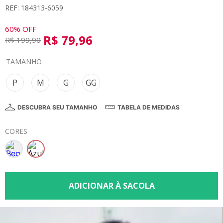
REF: 184313-6059
8
º
calça
9
º
vestidos
60%
OFF
R$
79
,
96
R$
199
,
90
10
º
colorittá
TAMANHO
P
M
G
GG
DESCUBRA SEU TAMANHO
TABELA DE MEDIDAS
CORES