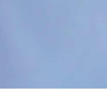
brasileira com qualidade, conforto e muito estilo. O Grupo Elian é uma
das indústrias têxteis líder de mercado com distribuição nacional e em
presença em 10 países. Produzimos com muito carinho pelas mãos de
muitos colaboradores mais de 10 milhões de peças de roupas ao ano.
Compre online com os melhores preços e promoções e receba no
conforto de sua casa.
Copyright © 2024 Elian Indústria Têxtil LTDA - CNPJ
82.698.085/0001-98. Todos os direitos reservados.
Rua Manoel Francisco da Costa, 215, Bairro Vieira - Jaraguá do Sul - SC,
89257-000