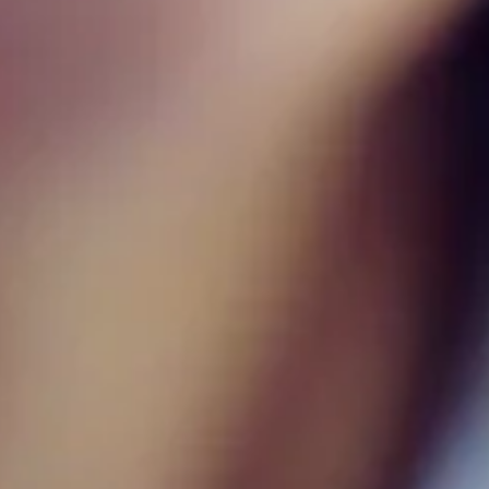
• Feita em tricoline fio tinto
• Possui comprimento intermediário
• Possui mangas curtas
• Possui gola clássica e abertura em botões
• Possui bolso frontal
• Ideal para compromissos casuais, encontros especiais
ou um office look
Informações técnicas
+
Sobre a marca
+
Material Principal
Tricoline Fio Tinto
100% Algodão, 100%
Composição
Algodão
Cor
Azul