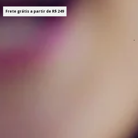
Frete grátis a partir de R$ 249
Sobre o produto! ;)
-
Descrição do produto
Combinando modernidade e estilo em uma única peça, a
Camisa Marialícia é perfeita para composições
descontraídas. Feita em tricoline fio tinto, ela possui
comprimento intermediários, mangas curtas com barra
italiana, gola clássica e abertura frontal em botões. Além
disso, as listras verticais dão um toque sofisticado ao
visual, enquanto o bolso frontal com listras na diagonal
traz destaque criativo. Ideal para ir do trabalho ao happy
hour, use com calças, shorts ou saias e esteja sempre
pronta!
Detalhes da peça: