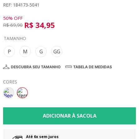
REF: 184173-5041
8
º
calça
9
º
vestidos
50%
OFF
R$
34
,
95
R$
69
,
90
10
º
colorittá
TAMANHO
P
M
G
GG
DESCUBRA SEU TAMANHO
TABELA DE MEDIDAS
CORES
Até 6x sem juros