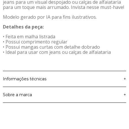
jeans para um visual despojado ou calças de alfaiataria
para um toque mais arrumado. Invista nesse must-have!
Modelo gerado por IA para fins ilustrativos.
Detalhes da peça:
• Feita em malha listrada
• Possui comprimento regular
• Possui mangas curtas com detalhe dobrado
• Ideal para usar com jeans ou calças de alfaiataria
Informações técnicas
+
Sobre a marca
+
Material Principal
Malha Listrada
Cor
Verde
A Marialícia é a marca de moda feminina para mulheres
cheias de estilo, que apostam na versatilidade na hora de