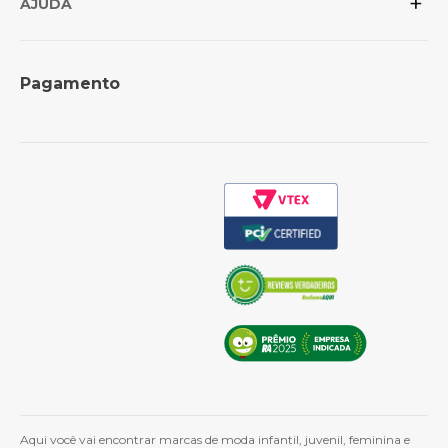
+
AJUDA
Revenda para lojistas
Trocas e Devoluções
Formas de Pagamento
Perguntas Frequentes
Pagamento
Política de Frete
Como Comprar
Cashback
Whatsapp
Aqui você vai encontrar marcas de moda infantil, juvenil, feminina e