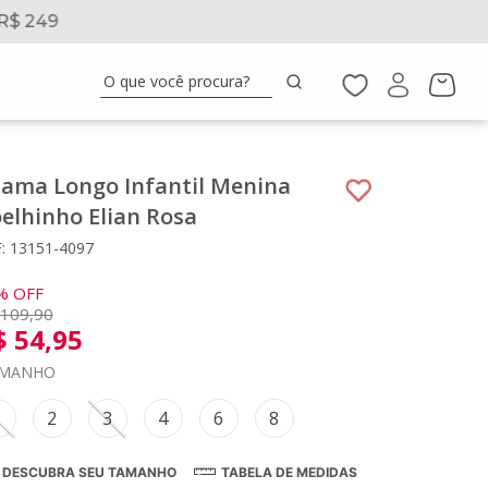
R$ 249
5% 
O que você procura?
jama Longo Infantil Menina
elhinho Elian Rosa
: 13151-4097
%
OFF
109
,
90
$
54
,
95
MANHO
1
2
3
4
6
8
DESCUBRA SEU TAMANHO
TABELA DE MEDIDAS