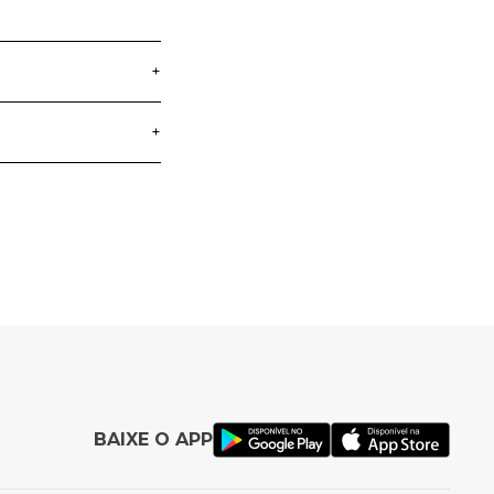
+
+
lada
entos das crianças.
 diferenciadas de
a crianças que
ta diversão e
BAIXE O APP