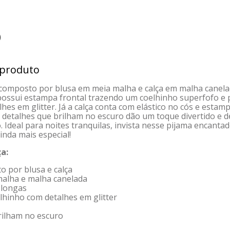
)
 produto
 composto por blusa em meia malha e calça em malha canela
ossui estampa frontal trazendo um coelhinho superfofo e 
hes em glitter. Já a calça conta com elástico no cós e estamp
, detalhes que brilham no escuro dão um toque divertido e d
. Ideal para noites tranquilas, invista nesse pijama encanta
inda mais especial!
a:
o por blusa e calça
malha e malha canelada
 longas
lhinho com detalhes em glitter
rilham no escuro