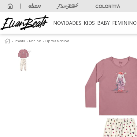
NOVIDADES
KIDS
BABY
FEMININO
TERMOS MAIS B
Infantil
Meninas
Pijamas Meninas
1
º
elian beats
2
º
conjunto
3
º
conjunto meni
4
º
conjunto meni
5
º
vestido
6
º
saia
7
º
blusa
8
º
calça
9
º
vestidos