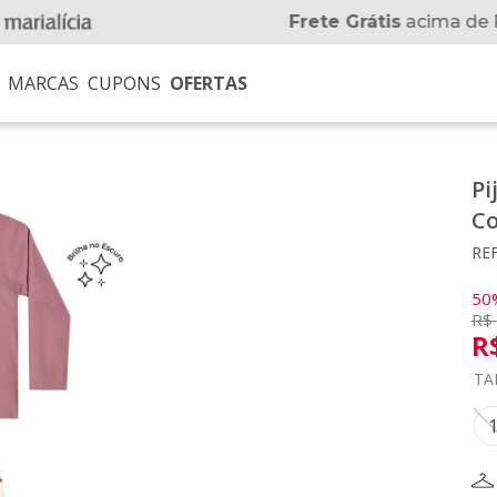
Frete Grátis
acima de 
MARCAS
CUPONS
OFERTAS
USCADOS
Pi
Co
na
REF
no
50
R$
R
TA