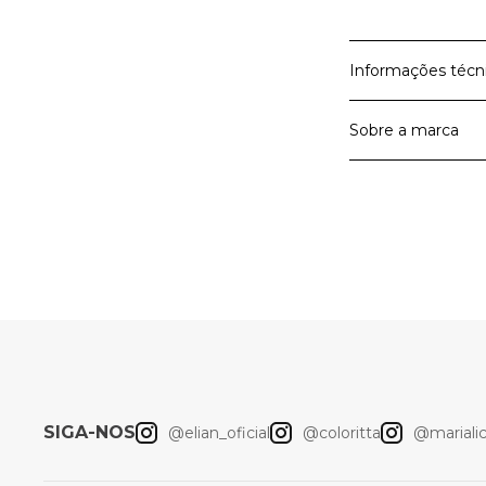
Informações técn
Sobre a marca
Material Prin
Cor
A Elian é a marc
A Elian entrega 
roupas para meni
Artigo
querem viver as 
liberdade de mo
Elian
SIGA-NOS
@elian_oficial
@coloritta
@marialici