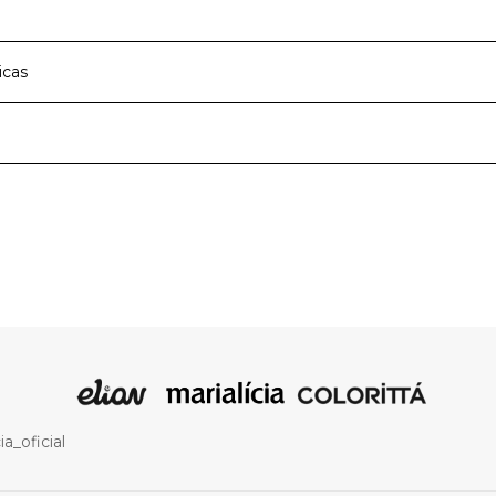
icas
cipal
Meia Malha e Malha Cane
Rosa
a de roupas infantis e teens que faz parte dos melhores mom
moda infantil com qualidade e traz a cada nova estação peças
nas e meninos com muito conforto e estilo. São roupas par
Pijama
melhores descobertas ao lado dos amigos e família, com mui
vimento.
a_oficial