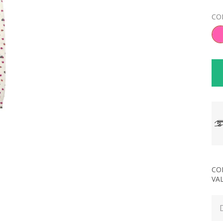
CO
CO
VA