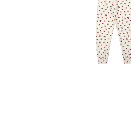
10
º
colorittá