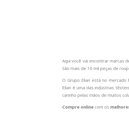
10
º
colorittá
Aqui você vai encontrar marcas 
São mais de 10 mil peças de rou
O Grupo Elian está no mercado h
Elian é uma das indústrias têxte
carinho pelas mãos de muitos co
Compre online
com os
melhore