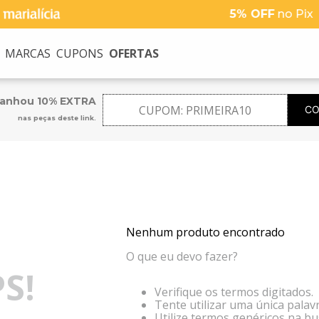
5% OFF
no Pix
MARCAS
CUPONS
OFERTAS
USCADOS
ganhou 10% EXTRA
CUPOM:
PRIMEIRA10
CO
nas peças deste link.
na
no
Nenhum produto encontrado
O que eu devo fazer?
S!
Verifique os termos digitados.
Tente utilizar uma única palavr
Utilize termos genéricos na bu