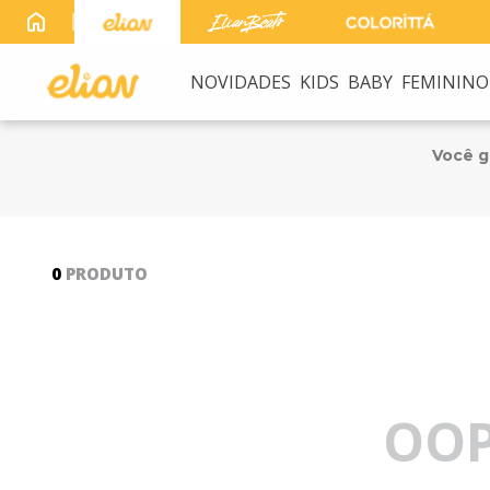
Frete Grátis
acima de R$ 249
NOVIDADES
KIDS
BABY
FEMININO
TERMOS MAIS B
1
º
elian beats
Você 
2
º
conjunto
3
º
conjunto meni
4
º
conjunto meni
0
PRODUTO
5
º
vestido
6
º
saia
7
º
blusa
OOP
8
º
calça
9
º
vestidos