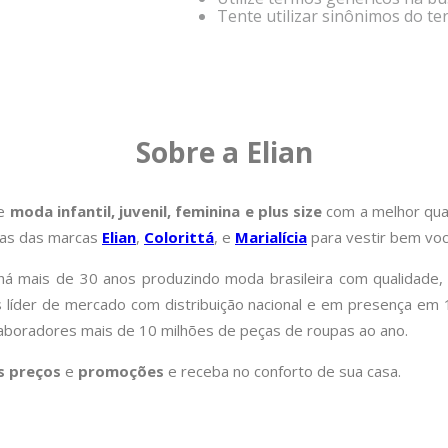
Tente utilizar sinônimos do te
Sobre a Elian
de
moda infantil, juvenil, feminina e plus size
com a melhor qual
pas das marcas
Elian
,
Colorittá
, e
Marialícia
para vestir bem você
á mais de 30 anos produzindo moda brasileira com qualidade, 
is líder de mercado com distribuição nacional e em presença e
laboradores mais de 10 milhões de peças de roupas ao ano.
s preços
e
promoções
e receba no conforto de sua casa.