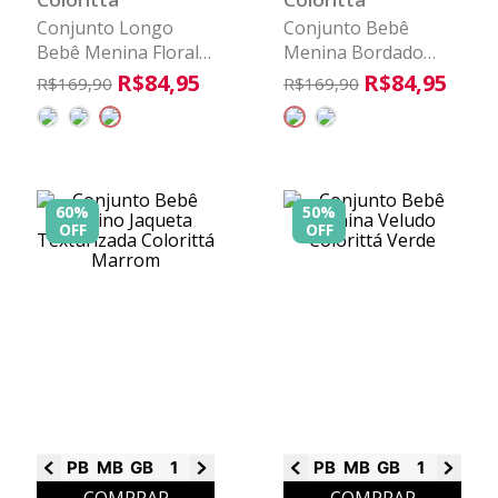
Conjunto Longo
Conjunto Bebê
Bebê Menina Floral
Menina Bordado
Colorittá Verde
Floral Colorittá
R$
84
,
95
R$
84
,
95
R$
169
,
90
R$
169
,
90
Marrom
60%
50%
OFF
OFF
PB
MB
GB
1
2
3
PB
MB
GB
1
2
3