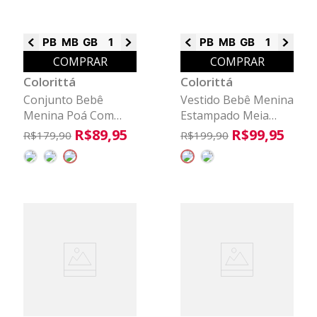
PB
MB
GB
1
2
3
PB
MB
GB
1
2
3
COMPRAR
COMPRAR
Colorittá
Colorittá
Conjunto Bebê
Vestido Bebê Menina
Menina Poá Com
Estampado Meia
Capuz Colorittá
Calça Colorittá Preto
R$
89
,
95
R$
99
,
95
R$
179
,
90
R$
199
,
90
Marrom