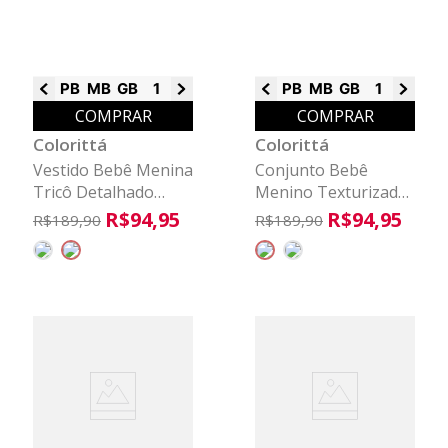
PB
MB
GB
1
2
3
PB
MB
GB
1
2
3
COMPRAR
COMPRAR
Colorittá
Colorittá
Vestido Bebê Menina
Conjunto Bebê
Tricô Detalhado
Menino Texturizado
Colorittá Marrom
Capuz Colorittá
R$
94
,
95
R$
94
,
95
R$
189
,
90
R$
189
,
90
Marrom