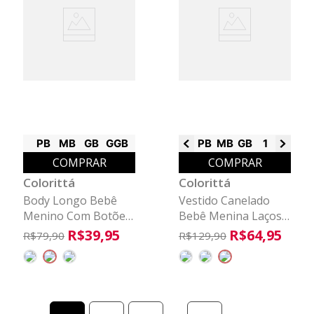
PB
MB
GB
GGB
PB
MB
GB
1
2
3
COMPRAR
COMPRAR
Colorittá
Colorittá
Body Longo Bebê
Vestido Canelado
Menino Com Botões
Bebê Menina Laços
Colorittá Marrom
Colorittá Verde
R$
39
,
95
R$
64
,
95
R$
79
,
90
R$
129
,
90