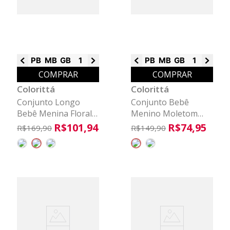
PB
MB
GB
1
2
3
PB
MB
GB
1
2
3
COMPRAR
COMPRAR
Colorittá
Colorittá
Conjunto Longo
Conjunto Bebê
Bebê Menina Floral
Menino Moletom
Colorittá Rosa
Com Puff Colorittá
R$
101
,
94
R$
74
,
95
R$
169
,
90
R$
149
,
90
Marrom