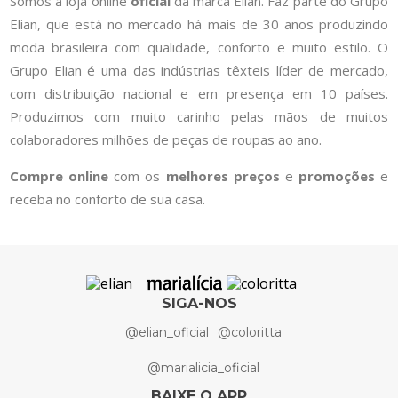
Somos a loja online
oficial
da marca Elian. Faz parte do Grupo
Elian, que está no mercado há mais de 30 anos produzindo
moda brasileira com qualidade, conforto e muito estilo. O
Grupo Elian é uma das indústrias têxteis líder de mercado,
com distribuição nacional e em presença em 10 países.
Produzimos com muito carinho pelas mãos de muitos
colaboradores milhões de peças de roupas ao ano.
Compre online
com os
melhores preços
e
promoções
e
receba no conforto de sua casa.
SIGA-NOS
@elian_oficial
@coloritta
@marialicia_oficial
BAIXE O APP