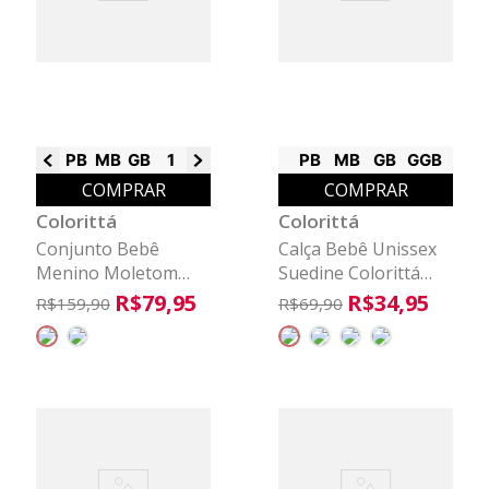
PB
MB
GB
1
2
3
PB
MB
GB
GGB
COMPRAR
COMPRAR
Colorittá
Colorittá
Conjunto Bebê
Calça Bebê Unissex
Menino Moletom
Suedine Colorittá
Ponto Roma
Bege
R$
79
,
95
R$
34
,
95
R$
159
,
90
R$
69
,
90
Colorittá Cinza