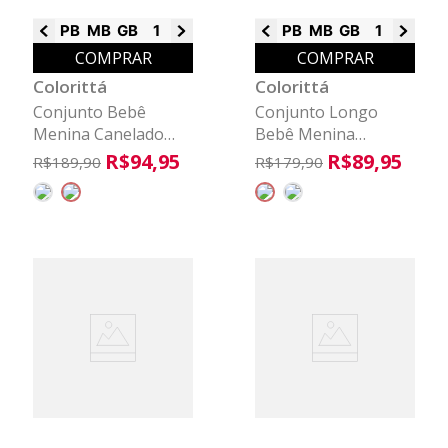
PB
MB
GB
1
2
3
PB
MB
GB
1
2
3
COMPRAR
COMPRAR
Colorittá
Colorittá
Conjunto Bebê
Conjunto Longo
Menina Canelado
Bebê Menina
Com Babado
Peluciado Colorittá
R$
94
,
95
R$
89
,
95
R$
189
,
90
R$
179
,
90
Colorittá Cinza
Bege