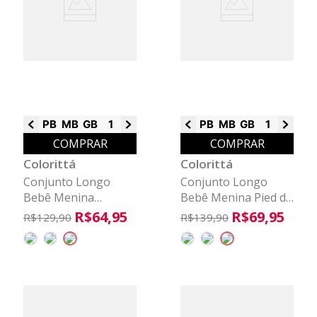
PB
MB
GB
1
2
3
PB
MB
GB
1
2
3
COMPRAR
COMPRAR
Colorittá
Colorittá
Conjunto Longo
Conjunto Longo
Bebê Menina
Bebê Menina Pied de
Bordado Flor
Poule Colorittá Rosa
R$
64
,
95
R$
69
,
95
R$
129
,
90
R$
139
,
90
Colorittá Preto