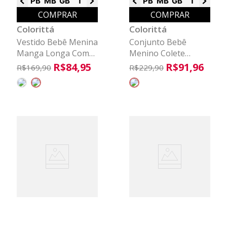
PB
MB
GB
1
2
3
PB
MB
GB
1
2
3
COMPRAR
COMPRAR
Colorittá
Colorittá
Vestido Bebê Menina
Conjunto Bebê
Manga Longa Com
Menino Colete
Gola Colorittá Cinza
Peluciado Colorittá
R$
84
,
95
R$
91
,
96
R$
169
,
90
R$
229
,
90
Bege