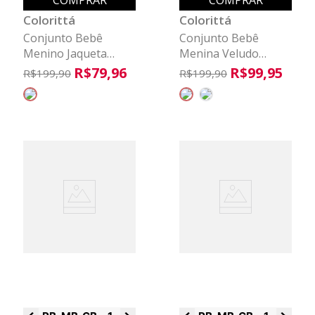
COMPRAR
COMPRAR
Colorittá
Colorittá
Conjunto Bebê
Conjunto Bebê
Menino Jaqueta
Menina Veludo
Texturizada Colorittá
Colorittá Verde
R$
79
,
96
R$
99
,
95
R$
199
,
90
R$
199
,
90
Marrom