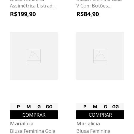
Assimétrica Listrada
V Com Botões
Marialícia Azul
Marialícia Vermelho
R$
199
,
90
R$
84
,
90
P
M
G
GG
P
M
G
GG
COMPRAR
COMPRAR
Marialícia
Marialícia
Blusa Feminina Gola
Blusa Feminina