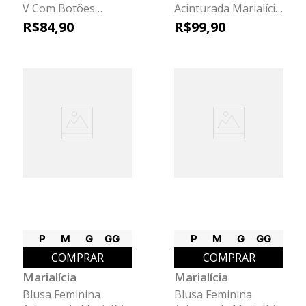
V Com Botões
Acinturada Marialícia
Marialícia Bege
Vermelho
R$
84
,
90
R$
99
,
90
P
M
G
GG
P
M
G
GG
COMPRAR
COMPRAR
Marialícia
Marialícia
Blusa Feminina
Blusa Feminina