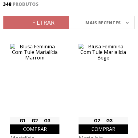
348
PRODUTOS
8
º
calça
9
º
vestidos
FILTRAR
MAIS RECENTES
10
º
colorittá
G1
G2
G3
G2
G3
COMPRAR
COMPRAR
Marialícia
Marialícia