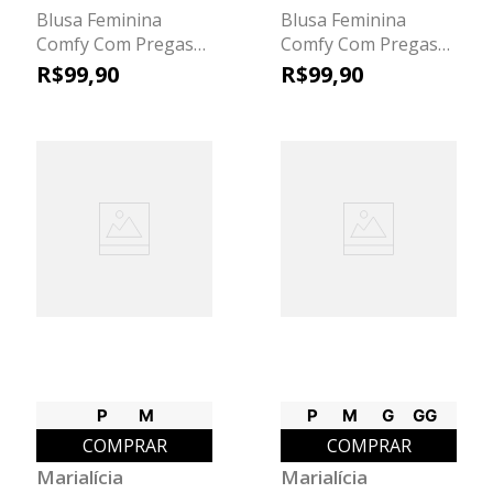
Blusa Feminina
Blusa Feminina
Comfy Com Pregas
Comfy Com Pregas
Marialícia Bege
Marialícia Verde
R$
99
,
90
R$
99
,
90
P
M
P
M
G
GG
COMPRAR
COMPRAR
Marialícia
Marialícia