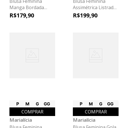
Blusa Feminina
Blusa Feminina
Manga Bordada
Assimétrica Listrada
Marialícia Azul
Marialícia Marrom
R$
179
,
90
R$
199
,
90
P
M
G
GG
P
M
G
GG
COMPRAR
COMPRAR
Marialícia
Marialícia
Blusa Feminina
Blusa Feminina Gola