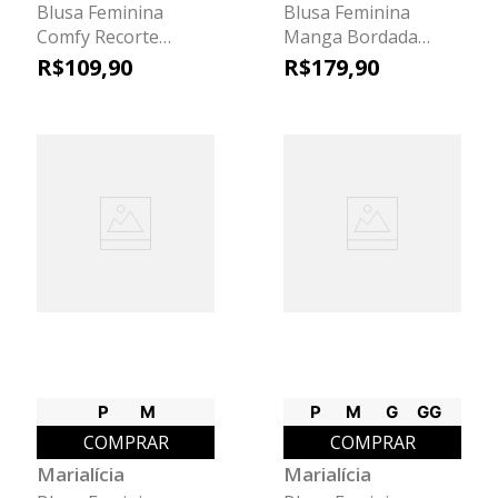
Blusa Feminina
Blusa Feminina
Comfy Recorte
Manga Bordada
Marialícia Verde
Marialícia Marrom
R$
109
,
90
R$
179
,
90
P
M
P
M
G
GG
COMPRAR
COMPRAR
Marialícia
Marialícia