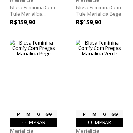
Blusa Feminina Com
Blusa Feminina Com
Tule Marialícia
Tule Marialícia Bege
Marrom
R$
159
,
90
R$
159
,
90
P
M
G
GG
P
M
G
GG
COMPRAR
COMPRAR
Marialícia
Marialícia