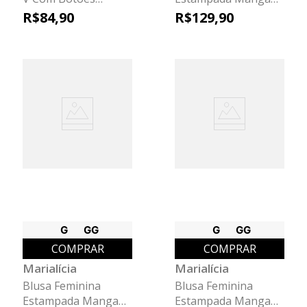
Marialícia Marrom
Ampla Marialícia
R$
84
,
90
R$
129
,
90
Laranja
G
GG
G
GG
COMPRAR
COMPRAR
Marialícia
Marialícia
Blusa Feminina
Blusa Feminina
Estampada Manga
Estampada Manga