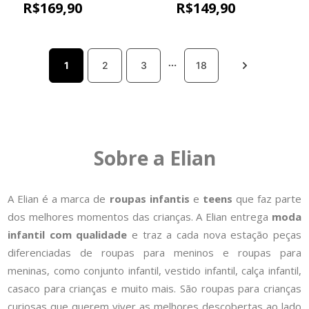
Marialícia Bege
Marialícia Azul
R$
169
,
90
R$
149
,
90
1
2
3
18
Sobre a Elian
A Elian é a marca de
roupas infantis
e
teens
que faz parte
dos melhores momentos das crianças. A Elian entrega
moda
infantil com qualidade
e traz a cada nova estação peças
diferenciadas de roupas para meninos e roupas para
meninas, como conjunto infantil, vestido infantil, calça infantil,
casaco para crianças e muito mais. São roupas para crianças
curiosas que querem viver as melhores descobertas ao lado