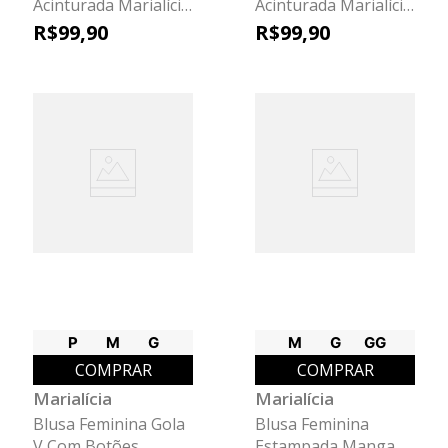
Acinturada Marialícia
Acinturada Marialícia
Marrom
Verde
R$
99
,
90
R$
99
,
90
P
M
G
M
G
GG
COMPRAR
COMPRAR
Marialícia
Marialícia
Blusa Feminina Gola
Blusa Feminina
V Com Botões
Estampada Manga