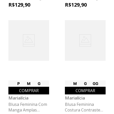
Ampla Marialícia
Ampla Marialícia
R$
129
,
90
R$
129
,
90
Verde
Marrom
P
M
G
M
G
GG
COMPRAR
COMPRAR
Marialícia
Marialícia
Blusa Feminina Com
Blusa Feminina
Manga Amplas
Costura Contraste