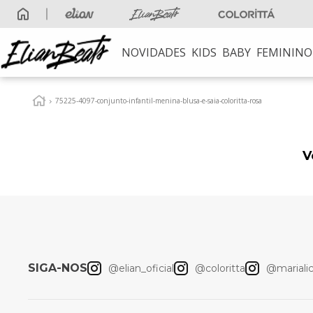
NOVIDADES
KIDS
BABY
FEMININO
TERMOS MAIS B
1
º
elian beats
75225-4097-conjunto-infantil-menina-blusa-e-saia-coloritta-rosa
2
º
conjunto meni
3
º
conjunto
V
4
º
conjunto meni
5
º
vestido
6
º
saia
7
º
blusa
SIGA-NOS
@elian_oficial
@coloritta
@marialici
8
º
calça
9
º
vestidos